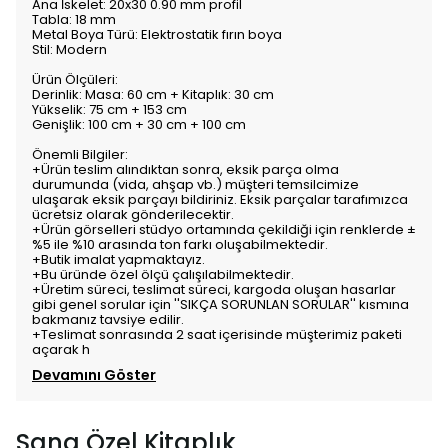
Ana İskelet: 20x30 0.90 mm profil
Tabla: 18 mm
Metal Boya Türü: Elektrostatik fırın boya
Stil: Modern
Ürün Ölçüleri:
Derinlik: Masa: 60 cm + Kitaplık: 30 cm
Yükselik: 75 cm + 153 cm
Genişlik: 100 cm + 30 cm + 100 cm
Önemli Bilgiler:
+Ürün teslim alındıktan sonra, eksik parça olma
durumunda (vida, ahşap vb.) müşteri temsilcimize
ulaşarak eksik parçayı bildiriniz. Eksik parçalar tarafımızca
ücretsiz olarak gönderilecektir.
+Ürün görselleri stüdyo ortamında çekildiği için renklerde ±
%5 ile %10 arasında ton farkı oluşabilmektedir.
+Butik imalat yapmaktayız.
+Bu üründe özel ölçü çalışılabilmektedir.
+Üretim süreci, teslimat süreci, kargoda oluşan hasarlar
gibi genel sorular için ''SIKÇA SORUNLAN SORULAR'' kısmına
bakmanız tavsiye edilir.
+Teslimat sonrasında 2 saat içerisinde müşterimiz paketi
açarak h
Devamını Göster
Sana Özel Kitaplık