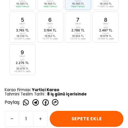
toplam
toplam
toplam
toplam
16.385 TL
16.385 TL
16.385 TL
18.305 TL
Vade Farksız
Vade Farksız
Vade Farksız
+1.920 TL vade
5
6
7
8
taksit
taksit
taksit
taksit
aylık
aylık
aylık
aylık
3.745 TL
3.194 TL
2.786 TL
2.497 TL
toplam
toplam
toplam
toplam
18.724 TL
19.162 TL
19.504 TL
19.979 TL
+2.339 TL vade
+2.777 TL vade
+3.119 TL vade
+3.594 TL vade
9
taksit
aylık
2.275 TL
toplam
20.479 TL
+4.094 TL vade
Kargo Firması:
Yurtiçi Kargo
Tahmini Teslim Tarihi :
8 iş günü içerisinde
Paylaş
:
SEPETE EKLE