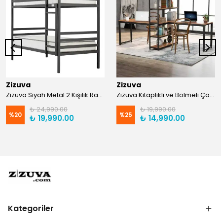
Zizuva
Zizuva
Zizuva Siyah Metal 2 Kişilik Ranza | TR0011-F
Zizuva Kitaplıklı ve Bölmeli Çalışma Masası | CM1021-F-Suntalam
₺ 24,990.00
₺ 19,990.00
%
20
%
25
₺ 19,990.00
₺ 14,990.00
Kategoriler