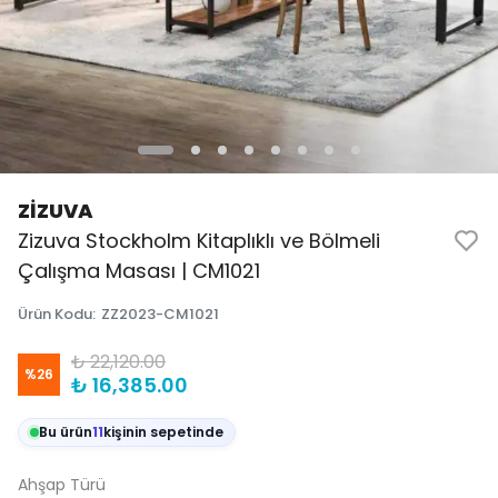
ZİZUVA
Zizuva Stockholm Kitaplıklı ve Bölmeli
Çalışma Masası | CM1021
Ürün Kodu
:
ZZ2023-CM1021
₺ 22,120.00
%
26
₺ 16,385.00
Bu ürün
11
kişinin sepetinde
Ahşap Türü