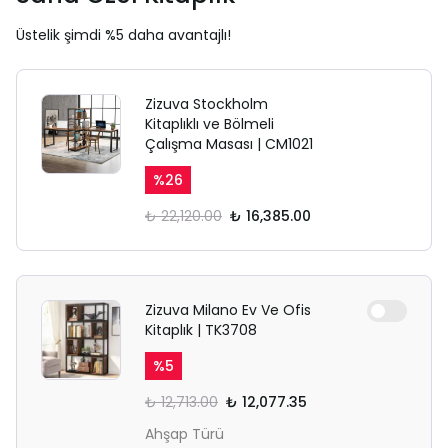
Üstelik şimdi %5 daha avantajlı!
Zizuva Stockholm
Kitaplıklı ve Bölmeli
Çalışma Masası | CM1021
%
26
₺ 22,120.00
₺ 16,385.00
Zizuva Milano Ev Ve Ofis
Kitaplık | TK3708
%
5
₺ 12,713.00
₺ 12,077.35
Ahşap Türü