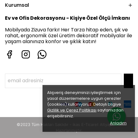
Kurumsal
Ev ve Ofis Dekorasyonu - Kişiye Özel Ölçü İmkanı
Mobilyada Zizuva farkı! Her Tarza hitap eden, şık ve
rahat, ergonomik özel üretim dekoratif mobilyalar ile
yaşam alanınıza konfor ve şıklık katın!
Alışveriş deneyiminizi iyileştirmek için
yasal düzenlemelere uygun çerezler
(cookies) kullanıyoruz. Detaylı bilgiye
Gizlilik ve Çerez Politikası
sayfamızdan
erişebilirsiniz.
Anladım
©2023 Tüm Hakları Saklıdır - ikas E-Ticaret
Altyapısı ile
Hazırlanmıştır.