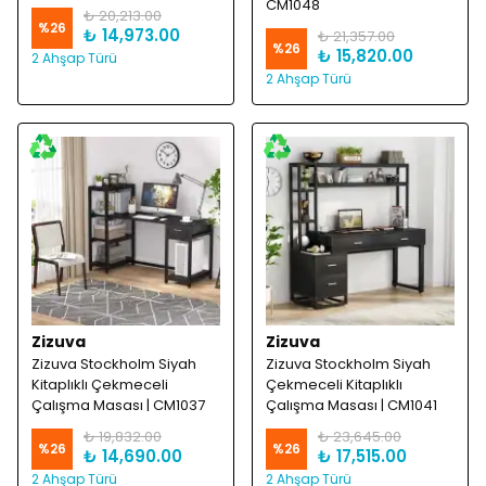
CM1048
₺ 20,213.00
%
26
₺ 14,973.00
₺ 21,357.00
%
26
₺ 15,820.00
2 Ahşap Türü
2 Ahşap Türü
Zizuva
Zizuva
Zizuva Stockholm Siyah
Zizuva Stockholm Siyah
Kitaplıklı Çekmeceli
Çekmeceli Kitaplıklı
Çalışma Masası | CM1037
Çalışma Masası | CM1041
₺ 19,832.00
₺ 23,645.00
%
26
%
26
₺ 14,690.00
₺ 17,515.00
2 Ahşap Türü
2 Ahşap Türü