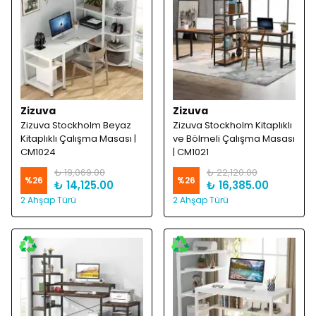
Zizuva
Zizuva
Zizuva Stockholm Beyaz
Zizuva Stockholm Kitaplıklı
Kitaplıklı Çalışma Masası |
ve Bölmeli Çalışma Masası
CM1024
| CM1021
₺ 19,069.00
₺ 22,120.00
%
26
%
26
₺ 14,125.00
₺ 16,385.00
2 Ahşap Türü
2 Ahşap Türü