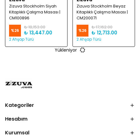
Zizuva Stockholm Siyah
Zizuva Stockholm Beyaz
Kitaplıklı Çalışma Masası |
Kitaplıklı Çalışma Masası |
CM100896
CM200071
₺ 18,153.00
₺ 17,162.00
%
26
%
26
₺ 13,447.00
₺ 12,713.00
2 Ahşap Türü
2 Ahşap Türü
Yükleniyor
Kategoriler
Hesabım
Kurumsal