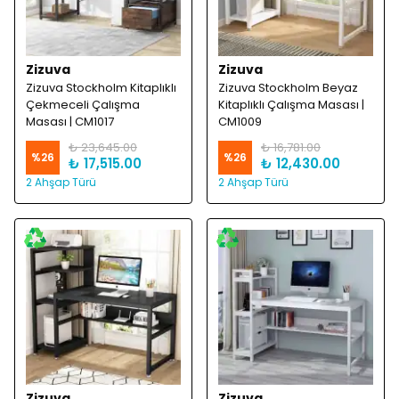
Zizuva
Zizuva
Zizuva Stockholm Kitaplıklı
Zizuva Stockholm Beyaz
Çekmeceli Çalışma
Kitaplıklı Çalışma Masası |
Masası | CM1017
CM1009
₺ 23,645.00
₺ 16,781.00
%
26
%
26
₺ 17,515.00
₺ 12,430.00
2 Ahşap Türü
2 Ahşap Türü
Zizuva
Zizuva