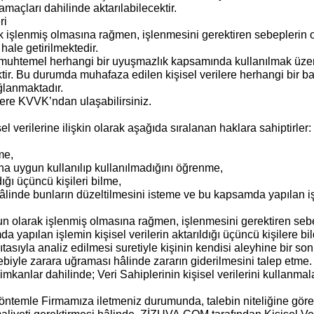
amaçları dahilinde aktarılabilecektir.
ri
ak işlenmiş olmasına rağmen, işlenmesini gerektiren sebepleri
hale getirilmektedir.
htemel herhangi bir uyuşmazlık kapsamında kullanılmak üzere 
ktir. Bu durumda muhafaza edilen kişisel verilere herhangi bir b
ğlanmaktadır.
ilere KVVK’ndan ulaşabilirsiniz.
 verilerine ilişkin olarak aşağıda sıralanan haklara sahiptirler:
me,
ına uygun kullanılıp kullanılmadığını öğrenme,
dığı üçüncü kişileri bilme,
hâlinde bunların düzeltilmesini isteme ve bu kapsamda yapılan işl
 olarak işlenmiş olmasına rağmen, işlenmesini gerektiren sebep
yapılan işlemin kişisel verilerin aktarıldığı üçüncü kişilere bil
tasıyla analiz edilmesi suretiyle kişinin kendisi aleyhine bir so
bebiyle zarara uğraması hâlinde zararın giderilmesini talep etme.
anlar dahilinde; Veri Sahiplerinin kişisel verilerini kullanmala
an yöntemle Firmamıza iletmeniz durumunda, talebin niteliğine gör