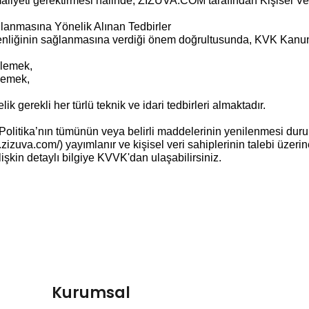
maliyeti gerektirmesi hâlinde, ZİZUVA.COM tarafından Kişisel Ver
ağlanmasına Yönelik Alınan Tedbirler
üvenliğinin sağlanmasına verdiği önem doğrultusunda, KVK Kan
nlemek,
nlemek,
gerekli her türlü teknik ve idari tedbirleri almaktadır.
ir. Politika’nın tümünün veya belirli maddelerinin yenilenmesi dur
uva.com/) yayımlanır ve kişisel veri sahiplerinin talebi üzerine i
işkin detaylı bilgiye KVVK'dan ulaşabilirsiniz.
Kurumsal