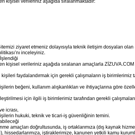
en kişisel verileriniz aşağıda sıralanmaktadır:
temizi ziyaret etmeniz dolayısıyla teknik iletişim dosyaları olan
itikası’nı inceleyiniz.
İşlendiği
edilen kişisel verileriniz aşağıda sıralanan amaçlarla ZİZUVA.C
kişileri faydalandırmak için gerekli çalışmaların iş birimlerimiz ta
ilerin beğeni, kullanım alışkanlıkları ve ihtiyaçlarına göre özelleş
leştirilmesi için ilgili iş birimlerimiz tarafından gerekli çalışmal
ve icrası,
kişilerin hukuki, teknik ve ticari-iş güvenliğinin temini.
labileceği
işlenme amaçları doğrultusunda, iş ortaklarımıza (dış kaynak hizme
gibi), hissedarlarımıza, iştiraklerimize, kanunen yetkili kamu kur