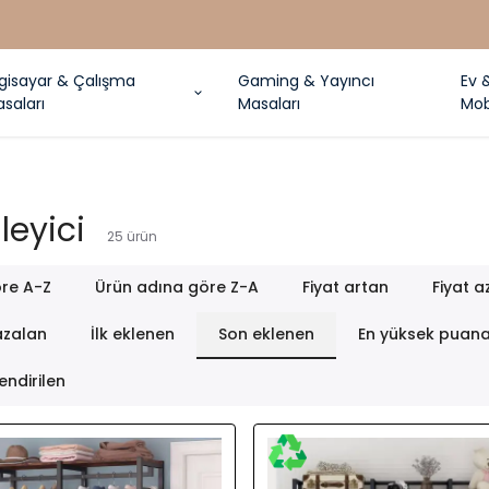
2 Yıl Garanti
lgisayar & Çalışma
Gaming & Yayıncı
Ev 
saları
Masaları
Mob
leyici
25
ürün
re A-Z
Ürün adına göre Z-A
Fiyat artan
Fiyat a
azalan
İlk eklenen
Son eklenen
En yüksek puan
endirilen