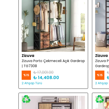
Zizuva
Zizuva
Zizuva Porto Çekmeceli Açık Gardırop
Zizuva 
| TG7308
Gardıro
₺ 17,001.00
₺
%
15
%
15
₺ 14,408.00
2 Ahşap Türü
2 Ahşap 