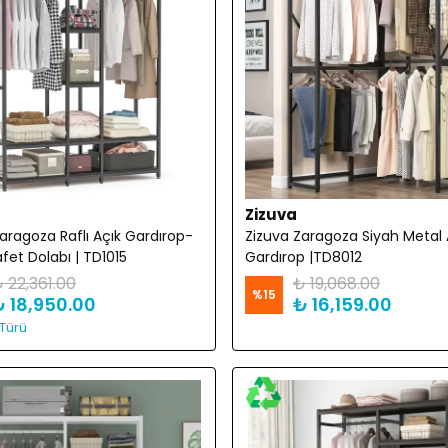
Zizuva
aragoza Raflı Açık Gardırop-
Zizuva Zaragoza Siyah Metal 
afet Dolabı | TD1015
Gardırop |TD8012
 22,361.00
₺ 19,068.00
%
15
₺ 18,950.00
₺ 16,159.00
Türü