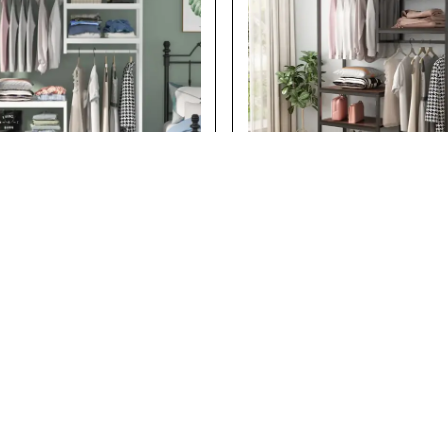
Zizuva
aragoza Çok Raflı Beyaz Açık
Zizuva Zaragoza Çok Raflı Böl
 | TG10165B
Açık Gardırop | TG101687
 24,268.00
₺ 24,268.00
%
15
₺ 20,566.00
₺ 20,566.00
Türü
2 Ahşap Türü
Yükleniyor