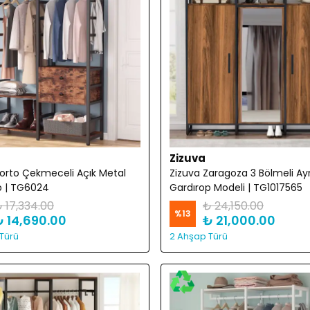
Zizuva
Porto Çekmeceli Açık Metal
Zizuva Zaragoza 3 Bölmeli Ayn
p | TG6024
Gardırop Modeli | TG1017565
 17,334.00
₺ 24,150.00
%
13
₺ 14,690.00
₺ 21,000.00
Türü
2 Ahşap Türü