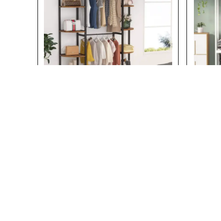
Zizuva
Zizuva
Zizuva Zaragoza Çok Raflı Açık
Zizuva Z
Gardırop | TG1208
Gardırop
₺ 22,968.00
₺
%
15
%
15
₺ 19,464.00
2 Ahşap Türü
2 Ahşap 