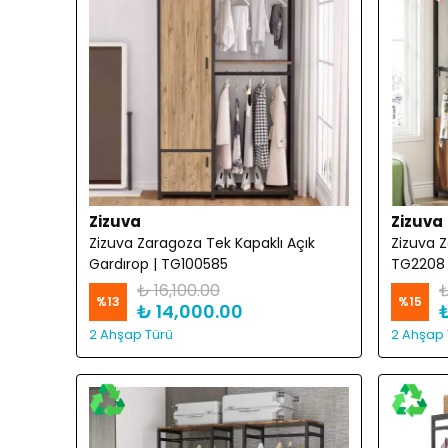
Zizuva
Zizuva
Zizuva Zaragoza Tek Kapaklı Açık
Zizuva Z
Gardırop | TG100585
TG2208
₺ 16,100.00
₺
%
13
%
15
₺ 14,000.00
2 Ahşap Türü
2 Ahşap 