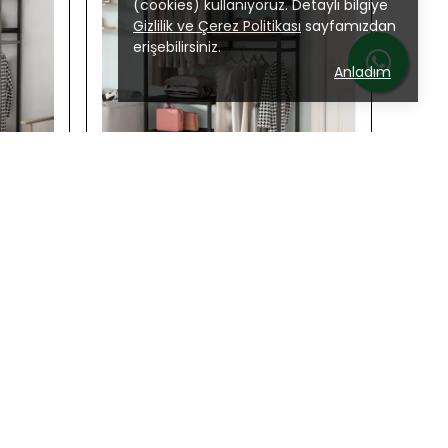
(cookies) kullanıyoruz. Detaylı bilgiye
Gizlilik ve Çerez Politikası
sayfamızdan
erişebilirsiniz.
Anladım
Zizuva
meli
Zizuva Zaragoza Çok Raflı Siyah Açık
Gardırop | TG10165
₺ 24,268.00
%
15
₺ 20,566.00
2 Ahşap Türü