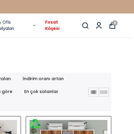
& Ofis
Fırsat
0
ilyaları
Köşesi
zalan
İndirim oranı artan
a göre
En çok satanlar