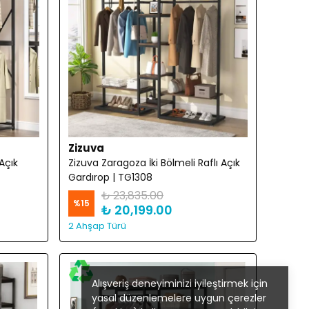
Zizuva
Açık
Zizuva Zaragoza İki Bölmeli Raflı Açık
Gardırop | TG1308
₺ 23,835.00
%
15
₺ 20,199.00
2 Ahşap Türü
Alışveriş deneyiminizi iyileştirmek için
yasal düzenlemelere uygun çerezler