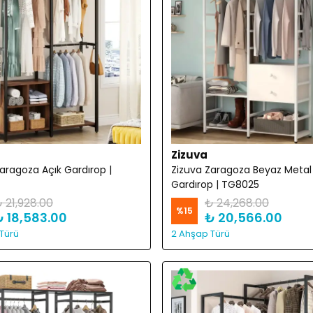
Zizuva
aragoza Açık Gardırop |
Zizuva Zaragoza Beyaz Metal
Gardırop | TG8025
 21,928.00
₺ 24,268.00
%
15
₺ 18,583.00
₺ 20,566.00
Türü
2 Ahşap Türü