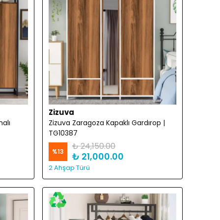
Zizuva
alı
Zizuva Zaragoza Kapaklı Gardırop |
TG10387
₺ 24,150.00
%
13
₺ 21,000.00
2 Ahşap Türü