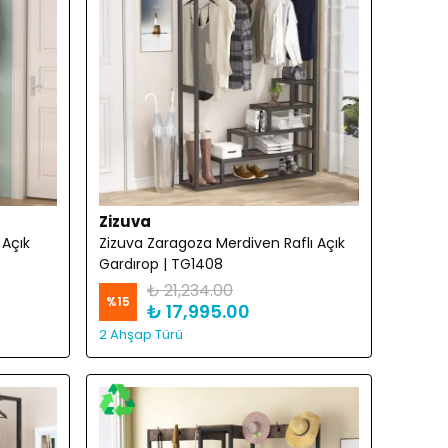
Zizuva
 Açık
Zizuva Zaragoza Merdiven Raflı Açık
Gardırop | TG1408
₺ 21,234.00
%
15
₺ 17,995.00
2 Ahşap Türü