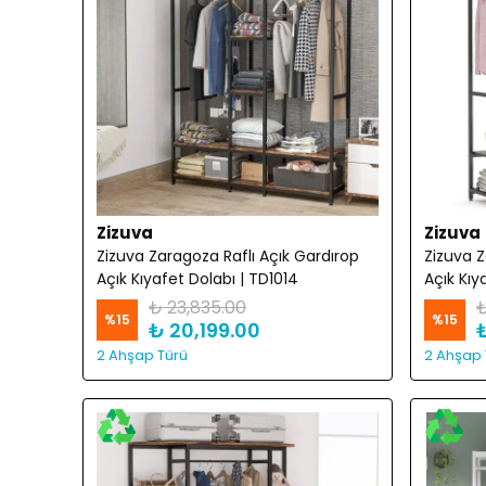
Zizuva
Zizuva
Zizuva Zaragoza Raflı Açık Gardırop
Zizuva Z
Açık Kıyafet Dolabı | TD1014
Açık Kıy
₺ 23,835.00
₺
%
15
%
15
₺ 20,199.00
2 Ahşap Türü
2 Ahşap 