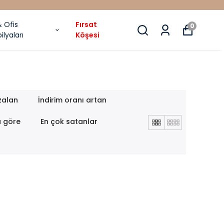
& Ofis
Fırsat
0
ilyaları
Köşesi
zalan
İndirim oranı artan
a göre
En çok satanlar