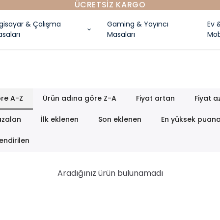
lgisayar & Çalışma
Gaming & Yayıncı
Ev 
saları
Masaları
Mob
re A-Z
Ürün adına göre Z-A
Fiyat artan
Fiyat a
azalan
İlk eklenen
Son eklenen
En yüksek puan
endirilen
Aradığınız ürün bulunamadı