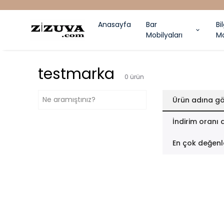
ÜCRETSIZ KARGO
Anasayfa
Bar
Bi
Mobilyaları
Ma
testmarka
0
ürün
Ürün adına gö
İndirim oranı 
En çok değenl