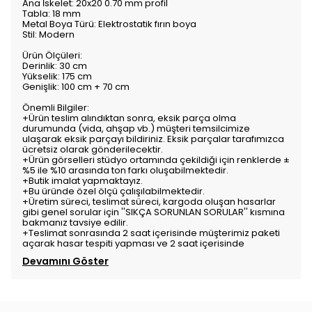
Ana İskelet: 20x20 0.70 mm profil
Tabla: 18 mm
Metal Boya Türü: Elektrostatik fırın boya
Stil: Modern
Ürün Ölçüleri:
Derinlik: 30 cm
Yükselik: 175 cm
Genişlik: 100 cm + 70 cm
Önemli Bilgiler:
+Ürün teslim alındıktan sonra, eksik parça olma
durumunda (vida, ahşap vb.) müşteri temsilcimize
ulaşarak eksik parçayı bildiriniz. Eksik parçalar tarafımızca
ücretsiz olarak gönderilecektir.
+Ürün görselleri stüdyo ortamında çekildiği için renklerde ±
%5 ile %10 arasında ton farkı oluşabilmektedir.
+Butik imalat yapmaktayız.
+Bu üründe özel ölçü çalışılabilmektedir.
+Üretim süreci, teslimat süreci, kargoda oluşan hasarlar
gibi genel sorular için ''SIKÇA SORUNLAN SORULAR'' kısmına
bakmanız tavsiye edilir.
+Teslimat sonrasında 2 saat içerisinde müşterimiz paketi
açarak hasar tespiti yapması ve 2 saat içerisinde
Devamını Göster