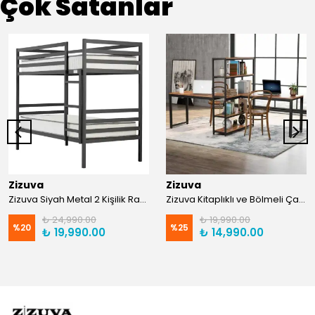
Çok Satanlar
Zizuva
Zizuva
Zizuva Siyah Metal 2 Kişilik Ranza | TR0011-F
Zizuva Kitaplıklı ve Bölmeli Çalışma Masası | CM1021-F-Suntalam
₺ 24,990.00
₺ 19,990.00
%
20
%
25
₺ 19,990.00
₺ 14,990.00