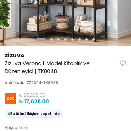
ZİZUVA
Zizuva Verona L Model Kitaplık ve
Düzenleyici | TK8048
Ürün Kodu
:
ZZ2024-TK8048
₺ 25,208.00
%
30
₺ 17,628.00
Bu ürün
21
kişinin sepetinde
Ahşap Türü