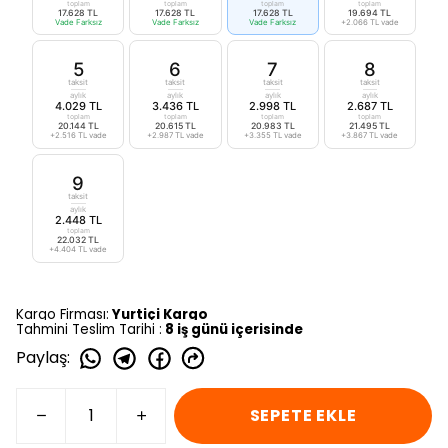
toplam
toplam
toplam
toplam
17.628 TL
17.628 TL
17.628 TL
19.694 TL
Vade Farksız
Vade Farksız
Vade Farksız
+2.066 TL vade
5
6
7
8
taksit
taksit
taksit
taksit
aylık
aylık
aylık
aylık
4.029 TL
3.436 TL
2.998 TL
2.687 TL
toplam
toplam
toplam
toplam
20.144 TL
20.615 TL
20.983 TL
21.495 TL
+2.516 TL vade
+2.987 TL vade
+3.355 TL vade
+3.867 TL vade
9
taksit
aylık
2.448 TL
toplam
22.032 TL
+4.404 TL vade
Kargo Firması:
Yurtiçi Kargo
Tahmini Teslim Tarihi :
8 iş günü içerisinde
Paylaş
:
SEPETE EKLE