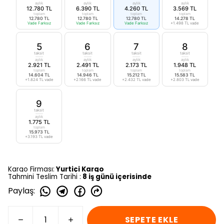
aylık
aylık
aylık
aylık
12.780 TL
6.390 TL
4.260 TL
3.569 TL
toplam
toplam
toplam
toplam
12.780 TL
12.780 TL
12.780 TL
14.278 TL
Vade Farksız
Vade Farksız
Vade Farksız
+1.498 TL vade
5
6
7
8
taksit
taksit
taksit
taksit
aylık
aylık
aylık
aylık
2.921 TL
2.491 TL
2.173 TL
1.948 TL
toplam
toplam
toplam
toplam
14.604 TL
14.946 TL
15.212 TL
15.583 TL
+1.824 TL vade
+2.166 TL vade
+2.432 TL vade
+2.803 TL vade
9
taksit
aylık
1.775 TL
toplam
15.973 TL
+3.193 TL vade
Kargo Firması:
Yurtiçi Kargo
Tahmini Teslim Tarihi :
8 iş günü içerisinde
Paylaş
:
SEPETE EKLE