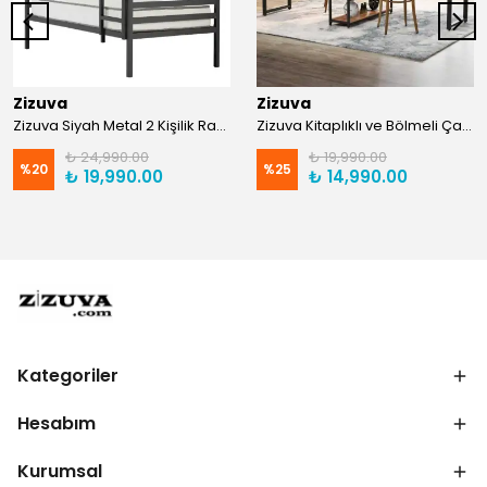
Zizuva
Zizuva
Zizuva Siyah Metal 2 Kişilik Ranza | TR0011-F
Zizuva Kitaplıklı ve Bölmeli Çalışma Masası | CM1021-F-Suntalam
₺ 24,990.00
₺ 19,990.00
%
20
%
25
₺ 19,990.00
₺ 14,990.00
Kategoriler
Hesabım
Kurumsal