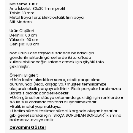
Malzeme Türü:
Ana İskelet: 30x30 1 mm profil
Tabla: 18 mm
Metal Boya Türü: Elektrostatik fırın boya
Stil: Modern
Ürün Ölçüleri:
Derinlik: 60 cm
Yükselik: 90 cm
Genişlik: 180 cm
Not: Ürün Kasa taşıyıcısı sadece bir kasa için
gönderilmektedir görsellerde iki taraftada
kullanılabilineceğini iafade etmek için çityölü foto
çekilmiştir.
Önemli Bilgiler:
+Ürün teslim alındıktan sonra, eksik parça olma
durumunda (vida, ahşap vb.) müşteri temsilcimize
ulaşarak eksik parçayı bildiriniz. Eksik parçalar tarafımızca
ücretsiz olarak gönderilecektir.
+Ürün görselleri stüdyo ortamında çekildiği için renklerde ±
%5 ile %10 arasında ton farkı oluşabilmektedir.
+Butik imalat yapmaktayız.
+Üretim süreci, teslimat süreci, kargoda oluşan hasarlar
gibi genel sorular için ''SIKÇA SORUNLAN SORULAR'' kısmına
bakmanız tavsiye edilir
Devamını Göster