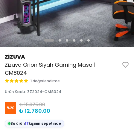
ZİZUVA
Zizuva Orion Siyah Gaming Masa |
CM8024
1 değerlendirme
Ürün Kodu
:
ZZ2024-CM8024
₺ 15,975.00
%
20
₺ 12,780.00
Bu ürün
17
kişinin sepetinde