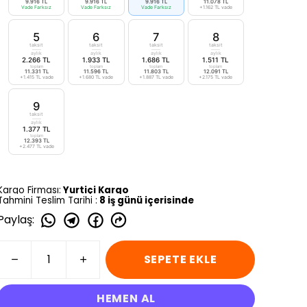
9.916 TL
9.916 TL
9.916 TL
11.078 TL
Vade Farksız
Vade Farksız
Vade Farksız
+1.162 TL vade
5
6
7
8
taksit
taksit
taksit
taksit
aylık
aylık
aylık
aylık
2.266 TL
1.933 TL
1.686 TL
1.511 TL
toplam
toplam
toplam
toplam
11.331 TL
11.596 TL
11.803 TL
12.091 TL
+1.415 TL vade
+1.680 TL vade
+1.887 TL vade
+2.175 TL vade
9
taksit
aylık
1.377 TL
toplam
12.393 TL
+2.477 TL vade
Kargo Firması:
Yurtiçi Kargo
Tahmini Teslim Tarihi :
8 iş günü içerisinde
Paylaş
:
SEPETE EKLE
HEMEN AL