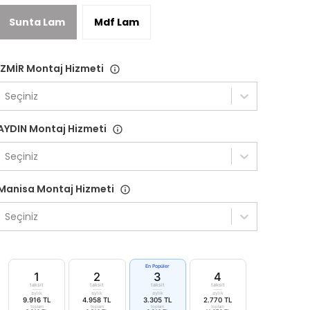
Sunta Lam
Mdf Lam
İZMİR Montaj Hizmeti
Seçiniz
AYDIN Montaj Hizmeti
Seçiniz
Manisa Montaj Hizmeti
Seçiniz
En Popüler
1
2
3
4
taksit
taksit
taksit
taksit
aylık
aylık
aylık
aylık
9.916 TL
4.958 TL
3.305 TL
2.770 TL
toplam
toplam
toplam
toplam