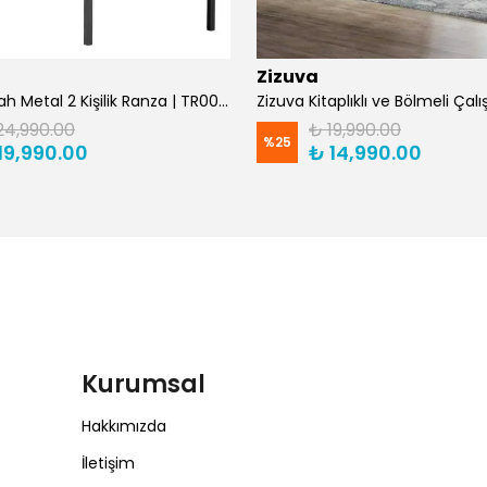
Zizuva
Zizuva Siyah Metal 2 Kişilik Ranza | TR0011-F
24,990.00
₺ 19,990.00
%
25
19,990.00
₺ 14,990.00
Kurumsal
Hakkımızda
İletişim