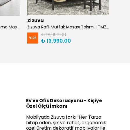
Zizuva
Zizuv
Zizuva Kitaplıklı ve Bölmeli Çalışma Masası | CM1021-F-Suntalam
Zizuva Raflı Mutfak Masası Takımı | TM204985-F-Suntalam
Zizuva
₺ 18,990.00
%
26
%
25
₺ 13,990.00
Ev ve Ofis Dekorasyonu - Kişiye
Özel Ölçü İmkanı
Mobilyada Zizuva farkı! Her Tarza
hitap eden, şık ve rahat, ergonomik
özel üretim dekoratif mobilyalar ile