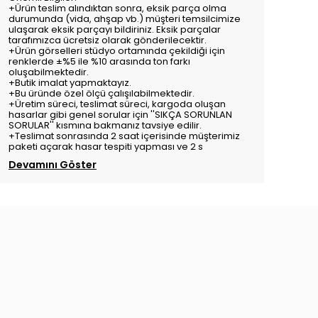
+Ürün teslim alındıktan sonra, eksik parça olma
durumunda (vida, ahşap vb.) müşteri temsilcimize
ulaşarak eksik parçayı bildiriniz. Eksik parçalar
tarafımızca ücretsiz olarak gönderilecektir.
+Ürün görselleri stüdyo ortamında çekildiği için
renklerde ±%5 ile %10 arasında ton farkı
oluşabilmektedir.
+Butik imalat yapmaktayız.
+Bu üründe özel ölçü çalışılabilmektedir.
+Üretim süreci, teslimat süreci, kargoda oluşan
hasarlar gibi genel sorular için ''SIKÇA SORUNLAN
SORULAR'' kısmına bakmanız tavsiye edilir.
+Teslimat sonrasında 2 saat içerisinde müşterimiz
paketi açarak hasar tespiti yapması ve 2 s
Devamını Göster