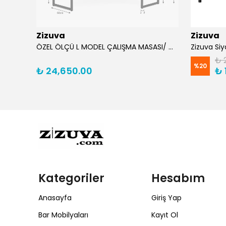
Zizuva
Zizuva
Zizuva Üç Raflı Konsol ve Düzenleyici/ Suntalam
ÖZEL ÖLÇÜ L MODEL ÇALIŞMA MASASI/ MDF
₺ 
%
20
₺ 24,650.00
₺ 
Kategoriler
Hesabım
Anasayfa
Giriş Yap
Bar Mobilyaları
Kayıt Ol