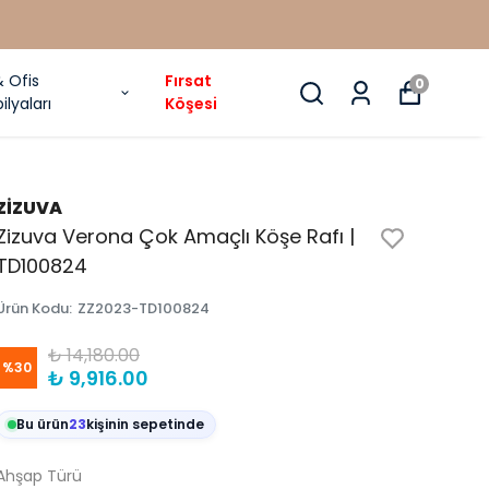
& Ofis
Fırsat
0
ilyaları
Köşesi
ZİZUVA
Zizuva Verona Çok Amaçlı Köşe Rafı |
TD100824
Ürün Kodu
:
ZZ2023-TD100824
₺ 14,180.00
%
30
₺ 9,916.00
Bu ürün
23
kişinin sepetinde
Ahşap Türü