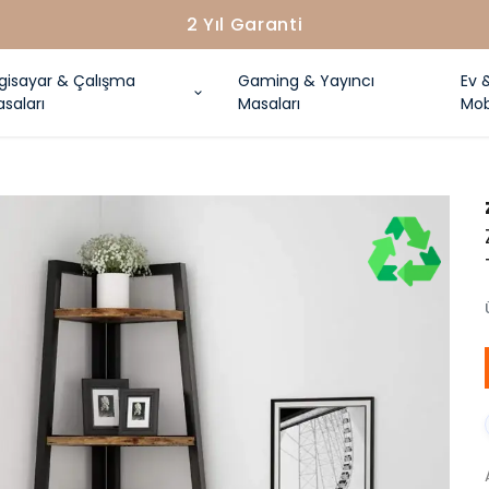
2 Yıl Garanti
lgisayar & Çalışma
Gaming & Yayıncı
Ev 
saları
Masaları
Mob