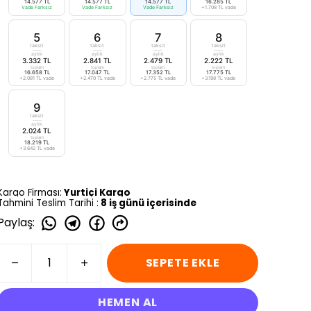
14.577 TL
14.577 TL
14.577 TL
16.285 TL
Vade Farksız
Vade Farksız
Vade Farksız
+1.708 TL vade
5
6
7
8
taksit
taksit
taksit
taksit
aylık
aylık
aylık
aylık
3.332 TL
2.841 TL
2.479 TL
2.222 TL
toplam
toplam
toplam
toplam
16.658 TL
17.047 TL
17.352 TL
17.775 TL
+2.081 TL vade
+2.470 TL vade
+2.775 TL vade
+3.198 TL vade
9
taksit
aylık
2.024 TL
toplam
18.219 TL
+3.642 TL vade
Kargo Firması:
Yurtiçi Kargo
Tahmini Teslim Tarihi :
8 iş günü içerisinde
Paylaş
:
SEPETE EKLE
HEMEN AL