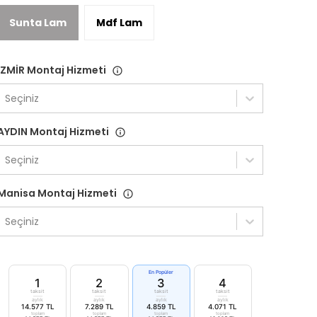
Sunta Lam
Mdf Lam
İZMİR Montaj Hizmeti
Seçiniz
AYDIN Montaj Hizmeti
Seçiniz
Manisa Montaj Hizmeti
Seçiniz
En Popüler
1
2
3
4
taksit
taksit
taksit
taksit
aylık
aylık
aylık
aylık
14.577 TL
7.289 TL
4.859 TL
4.071 TL
toplam
toplam
toplam
toplam