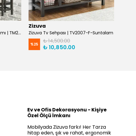
Zizuva
Zizuv
Zizuva Raflı Mutfak Masası Takımı | TM204985-F-Suntalam
Zizuva Tv Sehpası | TV2007-F-Suntalam
₺ 14,500.00
%
25
%
25
₺ 10,850.00
Ev ve Ofis Dekorasyonu - Kişiye
Özel Ölçü İmkanı
Mobilyada Zizuva farkı! Her Tarza
hitap eden, şık ve rahat, ergonomik