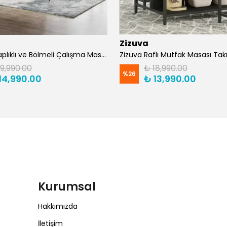
Zizuva
Zizuva Kitaplıklı ve Bölmeli Çalışma Masası | CM1021-F-Suntalam
19,990.00
₺ 18,990.00
%
26
14,990.00
₺ 13,990.00
Kurumsal
Hakkımızda
İletişim