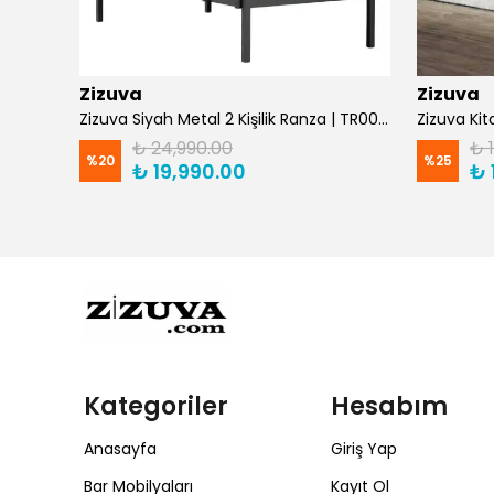
Zizuva
Zizuva
Zizuva Gaming ve Çalışma Masası TM1029/F -Suntalam
Zizuva Siyah Metal 2 Kişilik Ranza | TR0011-F
₺ 24,990.00
₺ 
%
20
%
25
₺ 19,990.00
₺ 
Kategoriler
Hesabım
Anasayfa
Giriş Yap
Bar Mobilyaları
Kayıt Ol