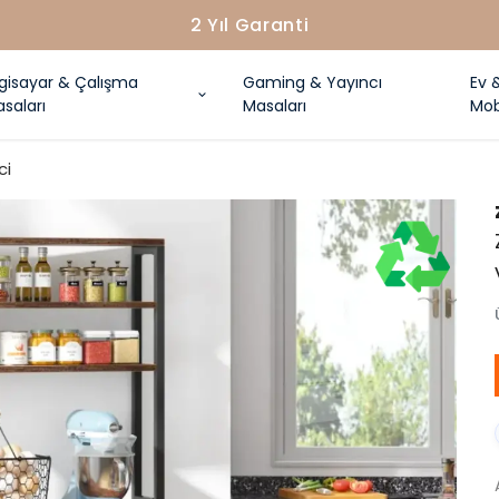
2 Yıl Garanti
lgisayar & Çalışma
Gaming & Yayıncı
Ev 
saları
Masaları
Mob
ci