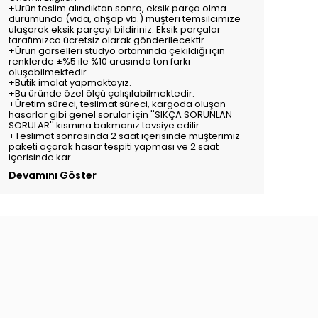
+Ürün teslim alındıktan sonra, eksik parça olma
durumunda (vida, ahşap vb.) müşteri temsilcimize
ulaşarak eksik parçayı bildiriniz. Eksik parçalar
tarafımızca ücretsiz olarak gönderilecektir.
+Ürün görselleri stüdyo ortamında çekildiği için
renklerde ±%5 ile %10 arasında ton farkı
oluşabilmektedir.
+Butik imalat yapmaktayız.
+Bu üründe özel ölçü çalışılabilmektedir.
+Üretim süreci, teslimat süreci, kargoda oluşan
hasarlar gibi genel sorular için ''SIKÇA SORUNLAN
SORULAR'' kısmına bakmanız tavsiye edilir.
+Teslimat sonrasında 2 saat içerisinde müşterimiz
paketi açarak hasar tespiti yapması ve 2 saat
içerisinde kar
Devamını Göster