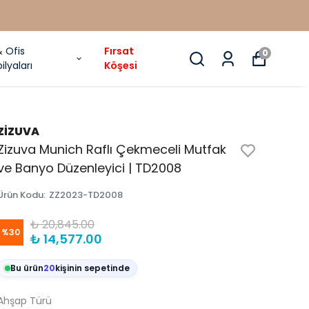
& Ofis
Fırsat
0
ilyaları
Köşesi
ZİZUVA
Zizuva Munich Raflı Çekmeceli Mutfak
ve Banyo Düzenleyici | TD2008
Ürün Kodu
:
ZZ2023-TD2008
₺ 20,845.00
%
30
₺ 14,577.00
Bu ürün
20
kişinin sepetinde
Ahşap Türü