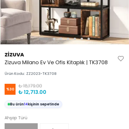
ZİZUVA
Zizuva Milano Ev Ve Ofis Kitaplık | TK3708
Ürün Kodu
:
ZZ2023-TK3708
₺ 18,179.00
%
30
₺ 12,713.00
Bu ürün
14
kişinin sepetinde
Ahşap Türü