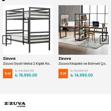
Zizuva
Zizuva
Zizuva Siyah Metal 2 Kişilik Ranza | TR0011-F
Zizuva Kitaplıklı ve Bölmeli Çalışma Masası | CM1021-F-Suntalam
₺ 24,990.00
₺ 19,990.00
%
20
%
25
₺ 19,990.00
₺ 14,990.00