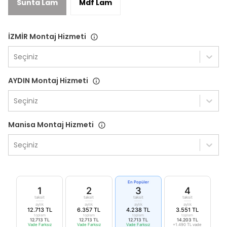
Sunta Lam
Mdf Lam
İZMİR Montaj Hizmeti
Seçiniz
AYDIN Montaj Hizmeti
Seçiniz
Manisa Montaj Hizmeti
Seçiniz
En Popüler
1
2
3
4
taksit
taksit
taksit
taksit
aylık
aylık
aylık
aylık
12.713 TL
6.357 TL
4.238 TL
3.551 TL
toplam
toplam
toplam
toplam
12.713 TL
12.713 TL
12.713 TL
14.203 TL
Vade Farksız
Vade Farksız
Vade Farksız
+1.490 TL vade