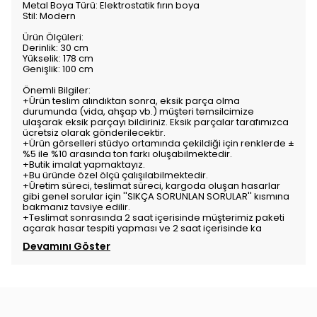
Metal Boya Türü: Elektrostatik fırın boya
Stil: Modern
Ürün Ölçüleri:
Derinlik: 30 cm
Yükselik: 178 cm
Genişlik: 100 cm
Önemli Bilgiler:
+Ürün teslim alındıktan sonra, eksik parça olma
durumunda (vida, ahşap vb.) müşteri temsilcimize
ulaşarak eksik parçayı bildiriniz. Eksik parçalar tarafımızca
ücretsiz olarak gönderilecektir.
+Ürün görselleri stüdyo ortamında çekildiği için renklerde ±
%5 ile %10 arasında ton farkı oluşabilmektedir.
+Butik imalat yapmaktayız.
+Bu üründe özel ölçü çalışılabilmektedir.
+Üretim süreci, teslimat süreci, kargoda oluşan hasarlar
gibi genel sorular için ''SIKÇA SORUNLAN SORULAR'' kısmına
bakmanız tavsiye edilir.
+Teslimat sonrasında 2 saat içerisinde müşterimiz paketi
açarak hasar tespiti yapması ve 2 saat içerisinde ka
Devamını Göster