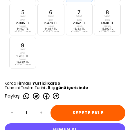
5
6
7
8
taksit
taksit
taksit
taksit
aylık
aylık
aylık
aylık
2.905 TL
2.478 TL
2.162 TL
1.938 TL
toplam
toplam
toplam
toplam
14.527 TL
14.867 TL
15.133 TL
15.502 TL
+1.814 TL vade
+2.154 TL vade
+2.420 TL vade
+2.789 TL vade
9
taksit
aylık
1.765 TL
toplam
15.889 TL
+3.176 TL vade
Kargo Firması:
Yurtiçi Kargo
Tahmini Teslim Tarihi :
8 iş günü içerisinde
Paylaş
:
SEPETE EKLE
HEMEN AL