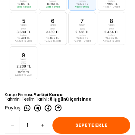
toplam
toplam
toplam
toplam
16.103 TL
16.103 TL
16.103 TL
17.990 TL
Vade Farksız
Vade Farksız
Vade Farksız
+1.887 TL vade
5
6
7
8
taksit
taksit
taksit
taksit
aylık
aylık
aylık
aylık
3.680 TL
3.139 TL
2.738 TL
2.454 TL
toplam
toplam
toplam
toplam
18.401 TL
18.832 TL
19.168 TL
19.635 TL
+2.298 TL vade
+2.729 TL vade
+3.065 TL vade
+3.532 TL vade
9
taksit
aylık
2.236 TL
toplam
20.126 TL
+4.023 TL vade
Kargo Firması:
Yurtiçi Kargo
Tahmini Teslim Tarihi :
8 iş günü içerisinde
Paylaş
:
SEPETE EKLE