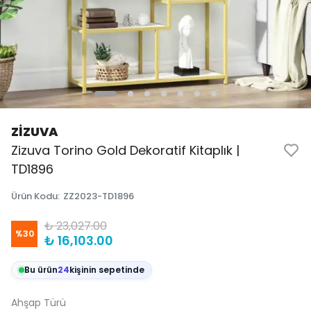
ZİZUVA
Zizuva Torino Gold Dekoratif Kitaplık |
TD1896
Ürün Kodu
:
ZZ2023-TD1896
₺ 23,027.00
%
30
₺ 16,103.00
Bu ürün
24
kişinin sepetinde
Ahşap Türü