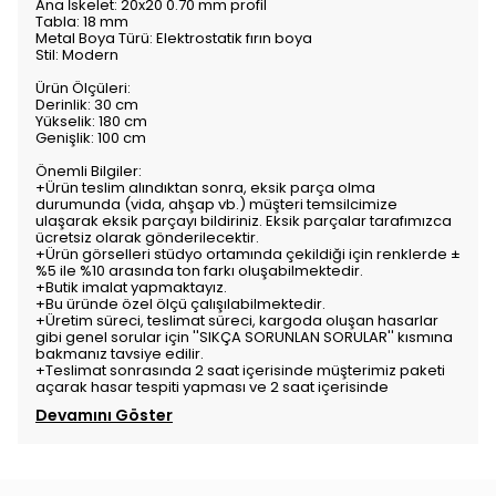
Ana İskelet: 20x20 0.70 mm profil
Tabla: 18 mm
Metal Boya Türü: Elektrostatik fırın boya
Stil: Modern
Ürün Ölçüleri:
Derinlik: 30 cm
Yükselik: 180 cm
Genişlik: 100 cm
Önemli Bilgiler:
+Ürün teslim alındıktan sonra, eksik parça olma
durumunda (vida, ahşap vb.) müşteri temsilcimize
ulaşarak eksik parçayı bildiriniz. Eksik parçalar tarafımızca
ücretsiz olarak gönderilecektir.
+Ürün görselleri stüdyo ortamında çekildiği için renklerde ±
%5 ile %10 arasında ton farkı oluşabilmektedir.
+Butik imalat yapmaktayız.
+Bu üründe özel ölçü çalışılabilmektedir.
+Üretim süreci, teslimat süreci, kargoda oluşan hasarlar
gibi genel sorular için ''SIKÇA SORUNLAN SORULAR'' kısmına
bakmanız tavsiye edilir.
+Teslimat sonrasında 2 saat içerisinde müşterimiz paketi
açarak hasar tespiti yapması ve 2 saat içerisinde
Devamını Göster