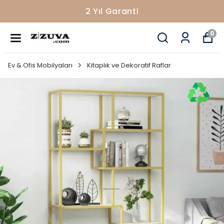
2 Yıl Garanti
0
Ev & Ofis Mobilyaları
Kitaplık ve Dekoratif Raflar