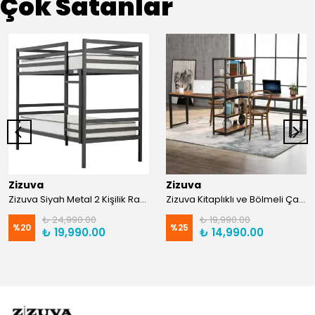
Çok Satanlar
Zizuva
Zizuva
Zizuva Siyah Metal 2 Kişilik Ranza | TR0011-F
Zizuva Kitaplıklı ve Bölmeli Çalışma Masası | CM1021-F-Suntalam
₺ 24,990.00
₺ 19,990.00
%
20
%
25
₺ 19,990.00
₺ 14,990.00