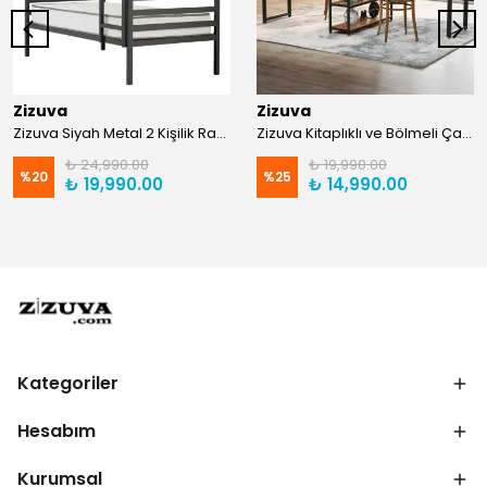
Zizuva
Zizuva
Zizuva Siyah Metal 2 Kişilik Ranza | TR0011-F
Zizuva Kitaplıklı ve Bölmeli Çalışma Masası | CM1021-F-Suntalam
₺ 24,990.00
₺ 19,990.00
%
20
%
25
₺ 19,990.00
₺ 14,990.00
Kategoriler
Hesabım
Kurumsal