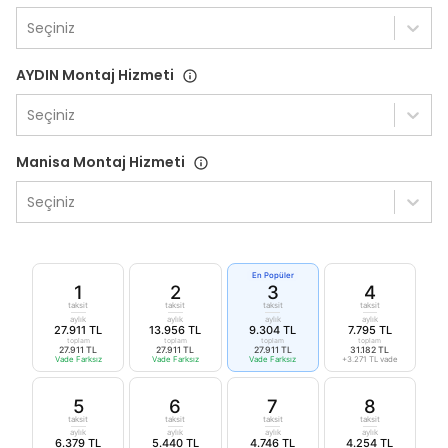
Seçiniz
AYDIN Montaj Hizmeti
Seçiniz
Manisa Montaj Hizmeti
Seçiniz
En Popüler
1
2
3
4
taksit
taksit
taksit
taksit
aylık
aylık
aylık
aylık
27.911 TL
13.956 TL
9.304 TL
7.795 TL
toplam
toplam
toplam
toplam
27.911 TL
27.911 TL
27.911 TL
31.182 TL
Vade Farksız
Vade Farksız
Vade Farksız
+3.271 TL vade
5
6
7
8
taksit
taksit
taksit
taksit
aylık
aylık
aylık
aylık
6.379 TL
5.440 TL
4.746 TL
4.254 TL