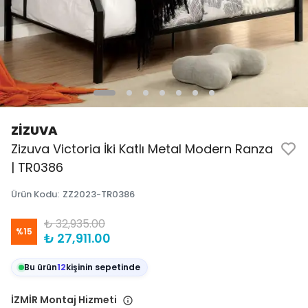
ZİZUVA
Zizuva Victoria İki Katlı Metal Modern Ranza
| TR0386
Ürün Kodu
:
ZZ2023-TR0386
₺ 32,935.00
%
15
₺ 27,911.00
Bu ürün
12
kişinin sepetinde
İZMİR Montaj Hizmeti