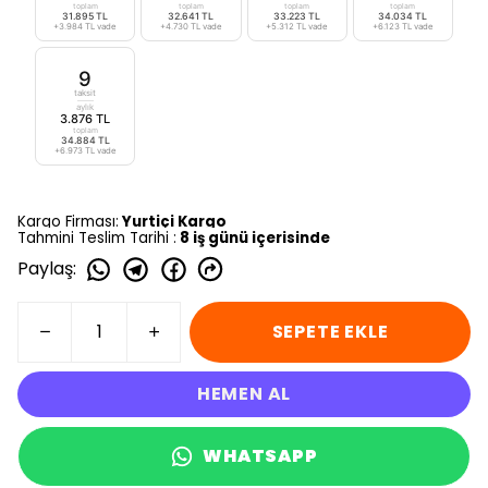
toplam
toplam
toplam
toplam
31.895 TL
32.641 TL
33.223 TL
34.034 TL
+3.984 TL vade
+4.730 TL vade
+5.312 TL vade
+6.123 TL vade
9
taksit
aylık
3.876 TL
toplam
34.884 TL
+6.973 TL vade
Kargo Firması:
Yurtiçi Kargo
Tahmini Teslim Tarihi :
8 iş günü içerisinde
Paylaş
:
SEPETE EKLE
HEMEN AL
WHATSAPP