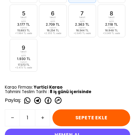
5
6
7
8
taksit
taksit
taksit
taksit
aylık
aylık
aylık
aylık
3.177 TL
2.709 TL
2.363 TL
2.118 TL
toplam
toplam
toplam
toplam
15.883 TL
16.254 TL
16.544 TL
16.948 TL
+1.984 TL vade
+2.355 TL vade
+2.645 TL vade
+3.049 TL vade
9
taksit
aylık
1.930 TL
toplam
17.372 TL
+3.473 TL vade
Kargo Firması:
Yurtiçi Kargo
Tahmini Teslim Tarihi :
8 iş günü içerisinde
Paylaş
:
SEPETE EKLE
HEMEN AL