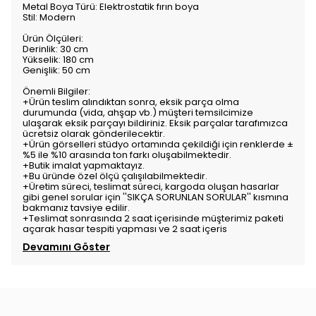
Metal Boya Türü: Elektrostatik fırın boya
Stil: Modern
Ürün Ölçüleri:
Derinlik: 30 cm
Yükselik: 180 cm
Genişlik: 50 cm
Önemli Bilgiler:
+Ürün teslim alındıktan sonra, eksik parça olma
durumunda (vida, ahşap vb.) müşteri temsilcimize
ulaşarak eksik parçayı bildiriniz. Eksik parçalar tarafımızca
ücretsiz olarak gönderilecektir.
+Ürün görselleri stüdyo ortamında çekildiği için renklerde ±
%5 ile %10 arasında ton farkı oluşabilmektedir.
+Butik imalat yapmaktayız.
+Bu üründe özel ölçü çalışılabilmektedir.
+Üretim süreci, teslimat süreci, kargoda oluşan hasarlar
gibi genel sorular için ''SIKÇA SORUNLAN SORULAR'' kısmına
bakmanız tavsiye edilir.
+Teslimat sonrasında 2 saat içerisinde müşterimiz paketi
açarak hasar tespiti yapması ve 2 saat içeris
Devamını Göster