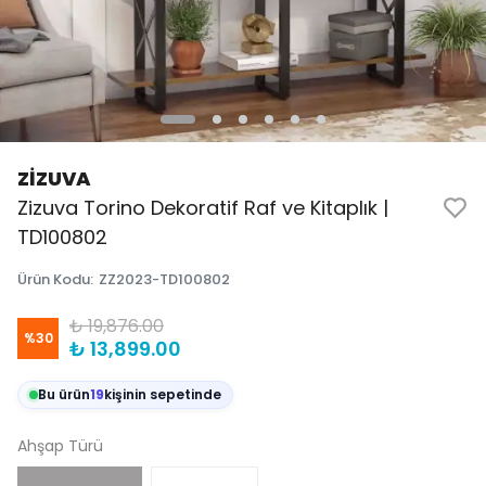
ZİZUVA
Zizuva Torino Dekoratif Raf ve Kitaplık |
TD100802
Ürün Kodu
:
ZZ2023-TD100802
₺ 19,876.00
%
30
₺ 13,899.00
Bu ürün
19
kişinin sepetinde
Ahşap Türü