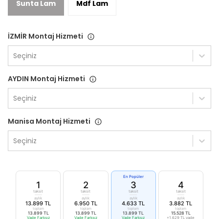
Sunta Lam
Mdf Lam
İZMİR Montaj Hizmeti
Seçiniz
AYDIN Montaj Hizmeti
Seçiniz
Manisa Montaj Hizmeti
Seçiniz
En Popüler
1
2
3
4
taksit
taksit
taksit
taksit
aylık
aylık
aylık
aylık
13.899 TL
6.950 TL
4.633 TL
3.882 TL
toplam
toplam
toplam
toplam
13.899 TL
13.899 TL
13.899 TL
15.528 TL
Vade Farksız
Vade Farksız
Vade Farksız
+1.629 TL vade