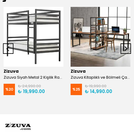
Zizuva
Zizuva
Zizuva Siyah Metal 2 Kişilik Ranza | TR0011-F
Zizuva Kitaplıklı ve Bölmeli Çalışma Masası | CM1021-F-Suntalam
₺ 24,990.00
₺ 19,990.00
%
20
%
25
₺ 19,990.00
₺ 14,990.00