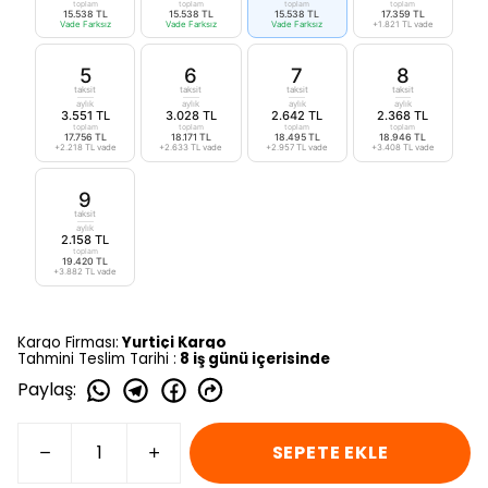
toplam
toplam
toplam
toplam
15.538 TL
15.538 TL
15.538 TL
17.359 TL
Vade Farksız
Vade Farksız
Vade Farksız
+1.821 TL vade
5
6
7
8
taksit
taksit
taksit
taksit
aylık
aylık
aylık
aylık
3.551 TL
3.028 TL
2.642 TL
2.368 TL
toplam
toplam
toplam
toplam
17.756 TL
18.171 TL
18.495 TL
18.946 TL
+2.218 TL vade
+2.633 TL vade
+2.957 TL vade
+3.408 TL vade
9
taksit
aylık
2.158 TL
toplam
19.420 TL
+3.882 TL vade
Kargo Firması:
Yurtiçi Kargo
Tahmini Teslim Tarihi :
8 iş günü içerisinde
Paylaş
:
SEPETE EKLE