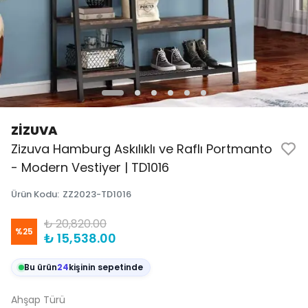
ZİZUVA
Zizuva Hamburg Askılıklı ve Raflı Portmanto
- Modern Vestiyer | TD1016
Ürün Kodu
:
ZZ2023-TD1016
₺ 20,820.00
%
25
₺ 15,538.00
Bu ürün
24
kişinin sepetinde
Ahşap Türü