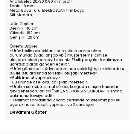
Ana İskelet: 20x30 0.90 mm profil
Tabla: 18 mm
Metal Boya Türü: Elektrostatik fırın boya
Stil: Modern
Ürün Ölçüleri:
Derinlik: 40 cm
Yükselik: 182 cm
Genişlik: 120 cm
Önemli Bilgiler:
+Ürün teslim alındıktan sonra, eksik parça olma
durumunda (vida, ahşap vb.) müşteri temsilcimize
ulaşarak eksik parçayı bildiriniz. Eksik parçalar tarafımızca
ücretsiz olarak gönderilecektir.
+Ürün görselleri stüdyo ortamında çekildiği için renklerde ±
%5 ile %10 arasında ton farkı oluşabilmektedir.
+Butik imalat yapmaktayız.
+Bu üründe özel ölçü çalışılabilmektedir.
+Üretim süreci, teslimat süreci, kargoda oluşan hasarlar
gibi genel sorular için ''SIKÇA SORUNLAN SORULAR'' kısmına
bakmanız tavsiye edilir.
+Teslimat sonrasında 2 saat içerisinde müşterimiz paketi
açarak hasar tespiti yapması ve 2 saat içeri
Devamını Göster