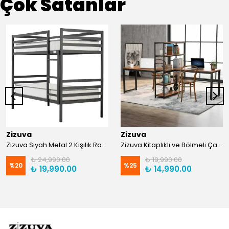
Çok Satanlar
Zizuva
Zizuva
Zizuva Siyah Metal 2 Kişilik Ranza | TR0011-F
Zizuva Kitaplıklı ve Bölmeli Çalışma Masası | CM1021-F-Suntalam
₺ 24,990.00
₺ 19,990.00
%
20
%
25
₺ 19,990.00
₺ 14,990.00