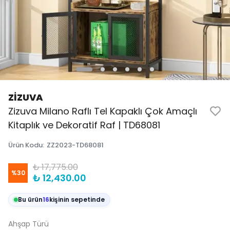
ZİZUVA
Zizuva Milano Raflı Tel Kapaklı Çok Amaçlı
Kitaplık ve Dekoratif Raf | TD68081
Ürün Kodu
:
ZZ2023-TD68081
₺ 17,775.00
%
30
₺ 12,430.00
Bu ürün
16
kişinin sepetinde
Ahşap Türü