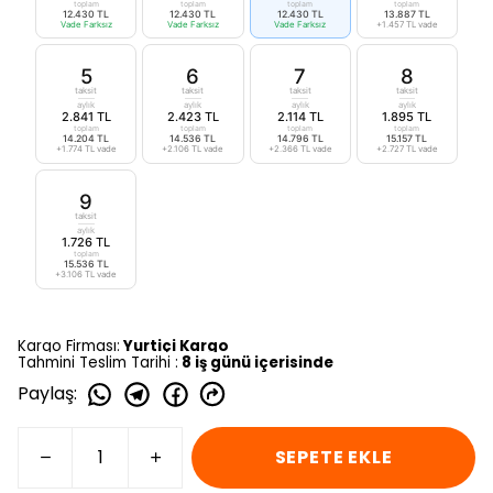
toplam
toplam
toplam
toplam
12.430 TL
12.430 TL
12.430 TL
13.887 TL
Vade Farksız
Vade Farksız
Vade Farksız
+1.457 TL vade
5
6
7
8
taksit
taksit
taksit
taksit
aylık
aylık
aylık
aylık
2.841 TL
2.423 TL
2.114 TL
1.895 TL
toplam
toplam
toplam
toplam
14.204 TL
14.536 TL
14.796 TL
15.157 TL
+1.774 TL vade
+2.106 TL vade
+2.366 TL vade
+2.727 TL vade
9
taksit
aylık
1.726 TL
toplam
15.536 TL
+3.106 TL vade
Kargo Firması:
Yurtiçi Kargo
Tahmini Teslim Tarihi :
8 iş günü içerisinde
Paylaş
:
SEPETE EKLE