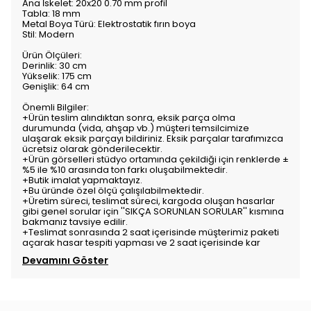
Ana İskelet: 20x20 0.70 mm profil
Tabla: 18 mm
Metal Boya Türü: Elektrostatik fırın boya
Stil: Modern
Ürün Ölçüleri:
Derinlik: 30 cm
Yükselik: 175 cm
Genişlik: 64 cm
Önemli Bilgiler:
+Ürün teslim alındıktan sonra, eksik parça olma
durumunda (vida, ahşap vb.) müşteri temsilcimize
ulaşarak eksik parçayı bildiriniz. Eksik parçalar tarafımızca
ücretsiz olarak gönderilecektir.
+Ürün görselleri stüdyo ortamında çekildiği için renklerde ±
%5 ile %10 arasında ton farkı oluşabilmektedir.
+Butik imalat yapmaktayız.
+Bu üründe özel ölçü çalışılabilmektedir.
+Üretim süreci, teslimat süreci, kargoda oluşan hasarlar
gibi genel sorular için ''SIKÇA SORUNLAN SORULAR'' kısmına
bakmanız tavsiye edilir.
+Teslimat sonrasında 2 saat içerisinde müşterimiz paketi
açarak hasar tespiti yapması ve 2 saat içerisinde kar
Devamını Göster