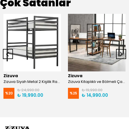
Çok Satanlar
Zizuva
Zizuva
Zizuva Siyah Metal 2 Kişilik Ranza | TR0011-F
Zizuva Kitaplıklı ve Bölmeli Çalışma Masası | CM1021-F-Suntalam
₺ 24,990.00
₺ 19,990.00
%
20
%
25
₺ 19,990.00
₺ 14,990.00