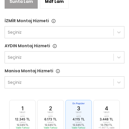
Sunta Lam
Mdf Lam
İZMİR Montaj Hizmeti
Seçiniz
AYDIN Montaj Hizmeti
Seçiniz
Manisa Montaj Hizmeti
Seçiniz
En Popüler
1
2
3
4
taksit
taksit
taksit
taksit
aylık
aylık
aylık
aylık
12.345 TL
6.173 TL
4.115 TL
3.448 TL
toplam
toplam
toplam
toplam
12.345 TL
12.345 TL
12.345 TL
13.792 TL
Vade Farksız
Vade Farksız
Vade Farksız
+1.447 TL vade