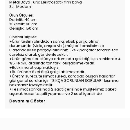
Metal Boya Türü: Elektrostatik fırın boya
Stil: Modern
Ürün Ölçüleri:
Derinlik: 40 cm
Yükselik: 60 cm
Genişlik: 150 cm
Önemli Bilgiler:
+Ürün teslim alındıktan sonra, eksik parça olma
durumunda (vida, ahşap vb.) müşteri temsilcimize
ulaşarak eksik parçayı bildiriniz. Eksik parçalar tarafımızca
ücretsiz olarak gönderilecektir.
+Ürün görselleri stüdyo ortamında çekildiği için renklerde ±
%5 ile %10 arasında ton farkı oluşabilmektedir.
+Butik imalat yapmaktayız.
+Bu üründe özel ölçü çalışılabilmektedir.
+Üretim süreci, teslimat süreci, kargoda oluşan hasarlar
gibi genel sorular için ''SIKÇA SORUNLAN SORULAR'' kısmına
bakmanız tavsiye edilir.
+Teslimat sonrasında 2 saat içerisinde müşterimiz paketi
açarak hasar tespiti yapması ve 2 saat içerisinde
Devamını Göster