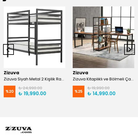
Zizuva
Zizuva
Zizuva Siyah Metal 2 Kişilik Ranza | TR0011-F
Zizuva Kitaplıklı ve Bölmeli Çalışma Masası | CM1021-F-Suntalam
₺ 24,990.00
₺ 19,990.00
%
20
%
25
₺ 19,990.00
₺ 14,990.00