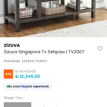
ZİZUVA
Zizuva Singapore Tv Sehpası | TV2007
Ürün Kodu
:
ZZ2023-TV2007
₺ 15,432.00
%
20
₺ 12,345.00
Bu ürün
21
kişinin sepetinde
Ahşap Türü