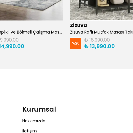
Zizuva
Zizuva Kitaplıklı ve Bölmeli Çalışma Masası | CM1021-F-Suntalam
19,990.00
₺ 18,990.00
%
26
14,990.00
₺ 13,990.00
Kurumsal
Hakkımızda
İletişim