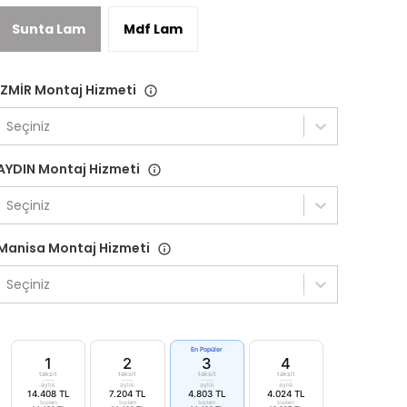
Sunta Lam
Mdf Lam
İZMİR Montaj Hizmeti
Seçiniz
AYDIN Montaj Hizmeti
Seçiniz
Manisa Montaj Hizmeti
Seçiniz
En Popüler
1
2
3
4
taksit
taksit
taksit
taksit
aylık
aylık
aylık
aylık
14.408 TL
7.204 TL
4.803 TL
4.024 TL
toplam
toplam
toplam
toplam