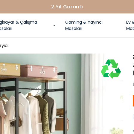
2 Yıl Garanti
lgisayar & Çalışma
Gaming & Yayıncı
Ev 
saları
Masaları
Mob
yici