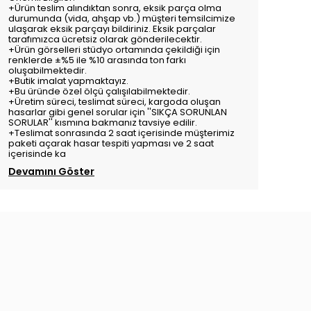
+Ürün teslim alındıktan sonra, eksik parça olma
durumunda (vida, ahşap vb.) müşteri temsilcimize
ulaşarak eksik parçayı bildiriniz. Eksik parçalar
tarafımızca ücretsiz olarak gönderilecektir.
+Ürün görselleri stüdyo ortamında çekildiği için
renklerde ±%5 ile %10 arasında ton farkı
oluşabilmektedir.
+Butik imalat yapmaktayız.
+Bu üründe özel ölçü çalışılabilmektedir.
+Üretim süreci, teslimat süreci, kargoda oluşan
hasarlar gibi genel sorular için ''SIKÇA SORUNLAN
SORULAR'' kısmına bakmanız tavsiye edilir.
+Teslimat sonrasında 2 saat içerisinde müşterimiz
paketi açarak hasar tespiti yapması ve 2 saat
içerisinde ka
Devamını Göster