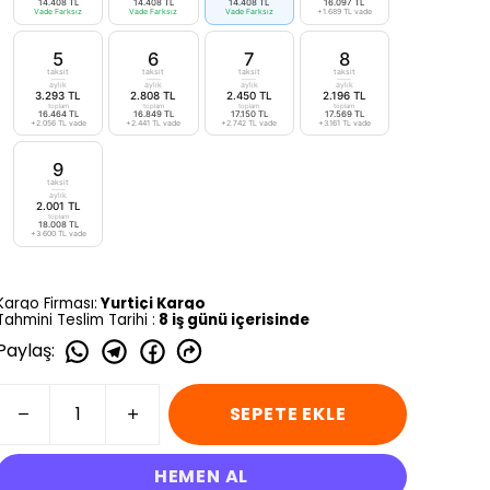
14.408 TL
14.408 TL
14.408 TL
16.097 TL
Vade Farksız
Vade Farksız
Vade Farksız
+1.689 TL vade
5
6
7
8
taksit
taksit
taksit
taksit
aylık
aylık
aylık
aylık
3.293 TL
2.808 TL
2.450 TL
2.196 TL
toplam
toplam
toplam
toplam
16.464 TL
16.849 TL
17.150 TL
17.569 TL
+2.056 TL vade
+2.441 TL vade
+2.742 TL vade
+3.161 TL vade
9
taksit
aylık
2.001 TL
toplam
18.008 TL
+3.600 TL vade
Kargo Firması:
Yurtiçi Kargo
Tahmini Teslim Tarihi :
8 iş günü içerisinde
Paylaş
:
SEPETE EKLE
HEMEN AL