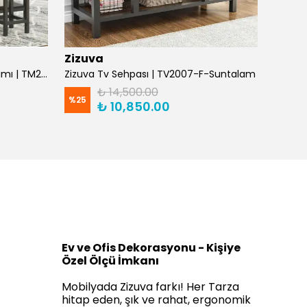
Zizuva
Zizuv
Zizuva Raflı Mutfak Masası Takımı | TM204985-F-Suntalam
Zizuva Tv Sehpası | TV2007-F-Suntalam
₺ 14,500.00
%
25
%
25
₺ 10,850.00
Ev ve Ofis Dekorasyonu - Kişiye
Özel Ölçü İmkanı
Mobilyada Zizuva farkı! Her Tarza
hitap eden, şık ve rahat, ergonomik