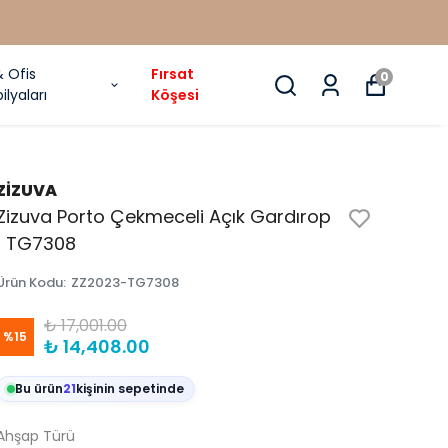
& Ofis
Fırsat
0
ilyaları
Köşesi
ZİZUVA
Zizuva Porto Çekmeceli Açık Gardırop
| TG7308
Ürün Kodu
:
ZZ2023-TG7308
₺ 17,001.00
%
15
₺ 14,408.00
Bu ürün
21
kişinin sepetinde
Ahşap Türü