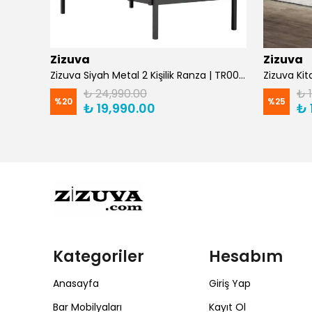
Zizuva
Zizuva
Zizuva Gaming ve Çalışma Masası TM1029/F -Suntalam
Zizuva Siyah Metal 2 Kişilik Ranza | TR0011-F
₺ 24,990.00
₺ 
%
20
%
25
₺ 19,990.00
₺ 
Kategoriler
Hesabım
Anasayfa
Giriş Yap
Bar Mobilyaları
Kayıt Ol