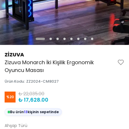
ZİZUVA
Zizuva Monarch İki Kişilik Ergonomik
Oyuncu Masası
Ürün Kodu
:
ZZ2024-CM8027
₺ 22,035.00
%
20
₺ 17,628.00
Bu ürün
13
kişinin sepetinde
Ahşap Türü