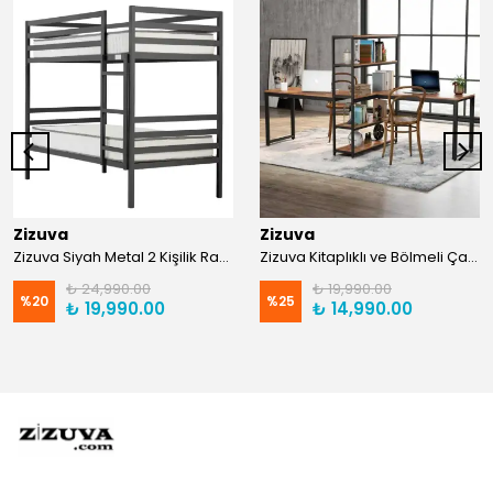
Zizuva
Zizuva
Zizuva Siyah Metal 2 Kişilik Ranza | TR0011-F
Zizuva Kitaplıklı ve Bölmeli Çalışma Masası | CM1021-F-Suntalam
₺ 24,990.00
₺ 19,990.00
%
20
%
25
₺ 19,990.00
₺ 14,990.00