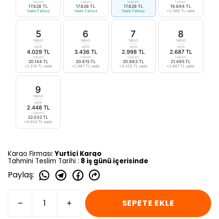
toplam
toplam
toplam
toplam
17.628 TL
17.628 TL
17.628 TL
19.694 TL
Vade Farksız
Vade Farksız
Vade Farksız
+2.066 TL vade
5
6
7
8
taksit
taksit
taksit
taksit
aylık
aylık
aylık
aylık
4.029 TL
3.436 TL
2.998 TL
2.687 TL
toplam
toplam
toplam
toplam
20.144 TL
20.615 TL
20.983 TL
21.495 TL
+2.516 TL vade
+2.987 TL vade
+3.355 TL vade
+3.867 TL vade
9
taksit
aylık
2.448 TL
toplam
22.032 TL
+4.404 TL vade
Kargo Firması:
Yurtiçi Kargo
Tahmini Teslim Tarihi :
8 iş günü içerisinde
Paylaş
:
SEPETE EKLE