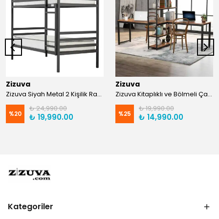
Zizuva
Zizuva
Zizuva Siyah Metal 2 Kişilik Ranza | TR0011-F
Zizuva Kitaplıklı ve Bölmeli Çalışma Masası | CM1021-F-Suntalam
₺ 24,990.00
₺ 19,990.00
%
20
%
25
₺ 19,990.00
₺ 14,990.00
Kategoriler