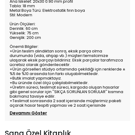
Ana İskelet: 20x30 0.90 mm profil
Tabla: 18 mm
Metal Boya Türü: Elektrostatik fırın boya
Stil: Modern
Ürün Ölçüleri:
Derinlik: 60 cm
Yükselik: 75 cm
Genişlik: 200 cm
Önemli Bilgiler:
+Ürün teslim alındıktan sonra, eksik parça olma
durumunda (vida, ahşap vb.) müşteri temsilcimize
ulaşarak eksik parçayı bildiriniz. Eksik parçalar tarafımızca
ücretsiz olarak gönderilecektir.
+Ürün görselleri stüdyo ortamında çekildiği için renklerde ±
%5 ile %10 arasında ton farkı oluşabilmektedir.
+Butik imalat yapmaktayız.
+Bu üründe özel ölçü çalışılabilmektedir.
+Üretim süreci, teslimat süreci, kargoda oluşan hasarlar
gibi genel sorular için ''SIKÇA SORUNLAN SORULAR'' kısmına
bakmanız tavsiye edilir.
+Teslimat sonrasında 2 saat içerisinde müşterimiz paketi
açarak hasar tespiti yapması ve 2 saat içerisinde
Devamını Göster
Sana Özel Kitaplık