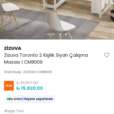
ZİZUVA
Zizuva Toronto 2 Kişilik Siyah Çalışma
Masası | CM8009
Ürün Kodu
:
ZZ2023-CM8009
₺ 21,357.00
%
26
₺ 15,820.00
Bu ürün
23
kişinin sepetinde
Ahşap Türü