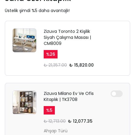
Üstelik şimdi %5 daha avantajlı!
Zizuva Toronto 2 Kişilik
Siyah Çalışma Masası |
CM8009
%
26
₺ 21,357.00
₺ 15,820.00
Zizuva Milano Ev Ve Ofis
Kitaplık | TK3708
%
5
₺ 12,713.00
₺ 12,077.35
Ahşap Türü