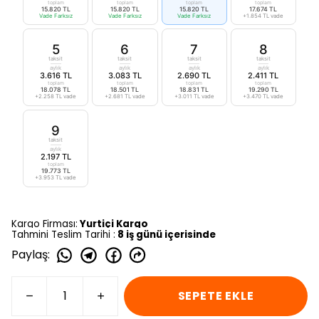
toplam
toplam
toplam
toplam
15.820 TL
15.820 TL
15.820 TL
17.674 TL
Vade Farksız
Vade Farksız
Vade Farksız
+1.854 TL vade
5
6
7
8
taksit
taksit
taksit
taksit
aylık
aylık
aylık
aylık
3.616 TL
3.083 TL
2.690 TL
2.411 TL
toplam
toplam
toplam
toplam
18.078 TL
18.501 TL
18.831 TL
19.290 TL
+2.258 TL vade
+2.681 TL vade
+3.011 TL vade
+3.470 TL vade
9
taksit
aylık
2.197 TL
toplam
19.773 TL
+3.953 TL vade
Kargo Firması:
Yurtiçi Kargo
Tahmini Teslim Tarihi :
8 iş günü içerisinde
Paylaş
:
SEPETE EKLE