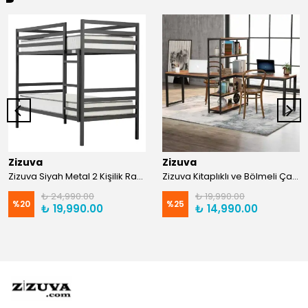
Zizuva
Zizuva
Zizuva Siyah Metal 2 Kişilik Ranza | TR0011-F
Zizuva Kitaplıklı ve Bölmeli Çalışma Masası | CM1021-F-Suntalam
₺ 24,990.00
₺ 19,990.00
%
20
%
25
₺ 19,990.00
₺ 14,990.00