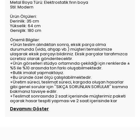
Metal Boya Türü: Elektrostatik fırın boya
Stil: Modern
Ürün Ölçüleri:
Derinlik: 35 cm
Yükselik: 64 cm
Genişlik: 180 cm
Önemli Bilgiler:
+Ürün teslim alındıktan sonra, eksik parça olma
durumunda (vida, ahşap vb.) müşteri temsilcimize
ulaşarak eksik parçayı bildiriniz. Eksik parçalar tarafımızca
ücretsiz olarak gönderilecektir.
+Ürün görselleri stüdyo ortamında çekildiği için renklerde ±
%5 ile %10 arasında ton farkı oluşabilmektedir.
+Butik imalat yapmaktayız.
+Bu üründe özel ölçü çalışılabilmektedir.
+Üretim süreci, teslimat süreci, kargoda oluşan hasarlar
gibi genel sorular için ''SIKÇA SORUNLAN SORULAR'' kısmına
bakmanız tavsiye edilir.
+Teslimat sonrasında 2 saat içerisinde müşterimiz paketi
açarak hasar tespiti yapması ve 2 saat içerisinde kar
Devamını Göster