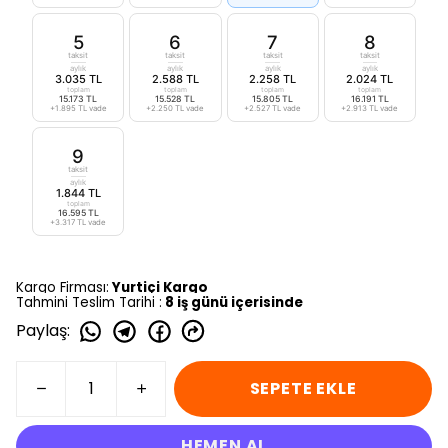
5
6
7
8
taksit
taksit
taksit
taksit
aylık
aylık
aylık
aylık
3.035 TL
2.588 TL
2.258 TL
2.024 TL
toplam
toplam
toplam
toplam
15.173 TL
15.528 TL
15.805 TL
16.191 TL
+1.895 TL vade
+2.250 TL vade
+2.527 TL vade
+2.913 TL vade
9
taksit
aylık
1.844 TL
toplam
16.595 TL
+3.317 TL vade
Kargo Firması:
Yurtiçi Kargo
Tahmini Teslim Tarihi :
8 iş günü içerisinde
Paylaş
:
SEPETE EKLE
HEMEN AL