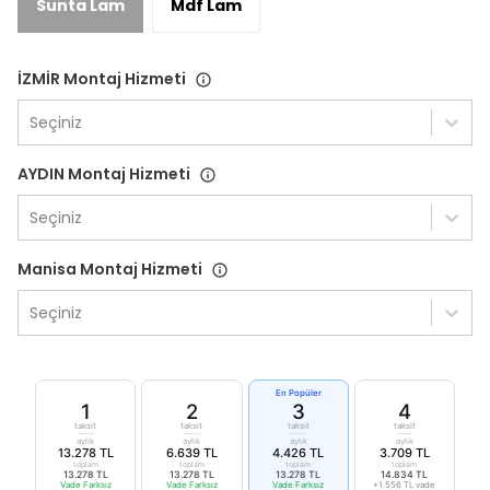
Sunta Lam
Mdf Lam
İZMİR Montaj Hizmeti
Seçiniz
AYDIN Montaj Hizmeti
Seçiniz
Manisa Montaj Hizmeti
Seçiniz
En Popüler
1
2
3
4
taksit
taksit
taksit
taksit
aylık
aylık
aylık
aylık
13.278 TL
6.639 TL
4.426 TL
3.709 TL
toplam
toplam
toplam
toplam
13.278 TL
13.278 TL
13.278 TL
14.834 TL
Vade Farksız
Vade Farksız
Vade Farksız
+1.556 TL vade