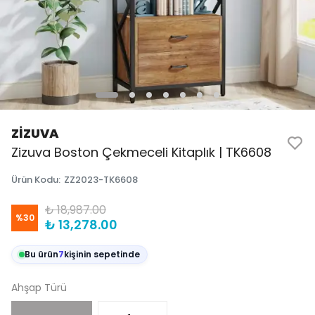
ZİZUVA
Zizuva Boston Çekmeceli Kitaplık | TK6608
Ürün Kodu
:
ZZ2023-TK6608
₺ 18,987.00
%
30
₺ 13,278.00
Bu ürün
7
kişinin sepetinde
Ahşap Türü