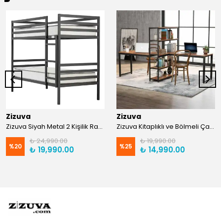
Zizuva
Zizuva
Zizuva Siyah Metal 2 Kişilik Ranza | TR0011-F
Zizuva Kitaplıklı ve Bölmeli Çalışma Masası | CM1021-F-Suntalam
₺ 24,990.00
₺ 19,990.00
%
20
%
25
₺ 19,990.00
₺ 14,990.00