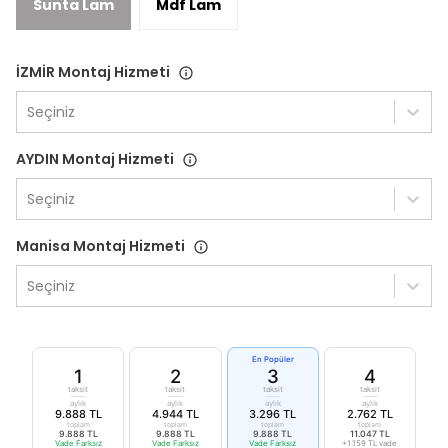
Sunta Lam
Mdf Lam
İZMİR Montaj Hizmeti
Seçiniz
AYDIN Montaj Hizmeti
Seçiniz
Manisa Montaj Hizmeti
Seçiniz
En Popüler
1
2
3
4
taksit
taksit
taksit
taksit
aylık
aylık
aylık
aylık
9.888 TL
4.944 TL
3.296 TL
2.762 TL
toplam
toplam
toplam
toplam
9.888 TL
9.888 TL
9.888 TL
11.047 TL
Vade Farksız
Vade Farksız
Vade Farksız
+1.159 TL vade