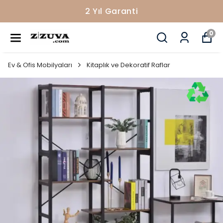
2 Yıl Garanti
0
Ev & Ofis Mobilyaları
Kitaplık ve Dekoratif Raflar