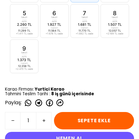
5
6
7
8
taksit
taksit
taksit
taksit
aylık
aylık
aylık
aylık
2.260 TL
1.927 TL
1.681 TL
1.507 TL
toplam
toplam
toplam
toplam
11.299 TL
11.564 TL
11.770 TL
12.057 TL
+1.411 TL vade
+1.676 TL vade
+1.882 TL vade
+2.169 TL vade
9
taksit
aylık
1.373 TL
toplam
12.358 TL
+2.470 TL vade
Kargo Firması:
Yurtiçi Kargo
Tahmini Teslim Tarihi :
8 iş günü içerisinde
Paylaş
:
SEPETE EKLE
HEMEN AL