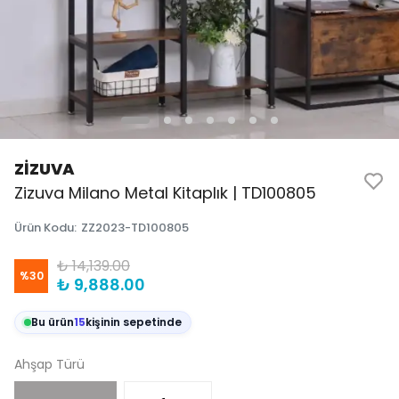
ZİZUVA
Zizuva Milano Metal Kitaplık | TD100805
Ürün Kodu
:
ZZ2023-TD100805
₺ 14,139.00
%
30
₺ 9,888.00
Bu ürün
15
kişinin sepetinde
Ahşap Türü