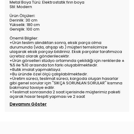
Metal Boya Türü: Elektrostatik fırın boya
Stil: Modern
Ürün Ölçüleri:
Derinlik: 30 cm
Yükselik: 180 cm
Genişlik: 100 cm
Önemli Bilgiler:
+Ürün teslim alındıktan sonra, eksik parça olma
durumunda (vida, ahşap vb.) müşteri temsilcimize
ulaşarak eksik parçayı bildiriniz. Eksik parçalar tarafımızca
ücretsiz olarak gönderilecektir.
+Ürün görselleri stüdyo ortamında çekildiği için renklerde ±
%5 ile %10 arasında ton farkı oluşabilmektedir.
+Butik imalat yapmaktayız.
+Bu üründe özel ölçü çalışılabilmektedir.
+Üretim süreci, teslimat süreci, kargoda oluşan hasarlar
gibi genel sorular için ''SIKÇA SORUNLAN SORULAR'' kısmına
bakmanız tavsiye edilir.
+Teslimat sonrasında 2 saat içerisinde müşterimiz paketi
açarak hasar tespiti yapması ve 2 saat
Devamını Göster