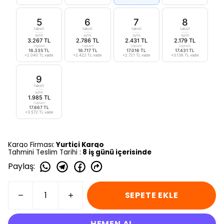
5
6
7
8
taksit
taksit
taksit
taksit
aylık
aylık
aylık
aylık
3.267 TL
2.786 TL
2.431 TL
2.179 TL
toplam
toplam
toplam
toplam
16.335 TL
16.717 TL
17.016 TL
17.431 TL
+2.040 TL vade
+2.422 TL vade
+2.721 TL vade
+3.136 TL vade
9
taksit
aylık
1.985 TL
toplam
17.867 TL
+3.572 TL vade
Kargo Firması:
Yurtiçi Kargo
Tahmini Teslim Tarihi :
8 iş günü içerisinde
Paylaş
:
SEPETE EKLE
HEMEN AL