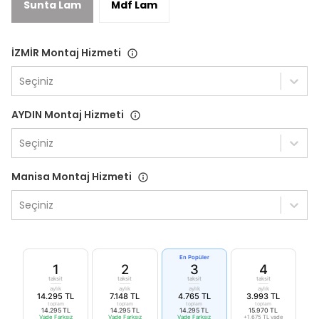
Sunta Lam
Mdf Lam
İZMİR Montaj Hizmeti
Seçiniz
AYDIN Montaj Hizmeti
Seçiniz
Manisa Montaj Hizmeti
Seçiniz
En Popüler
1
2
3
4
taksit
taksit
taksit
taksit
aylık
aylık
aylık
aylık
14.295 TL
7.148 TL
4.765 TL
3.993 TL
toplam
toplam
toplam
toplam
14.295 TL
14.295 TL
14.295 TL
15.970 TL
Vade Farksız
Vade Farksız
Vade Farksız
+1.675 TL vade