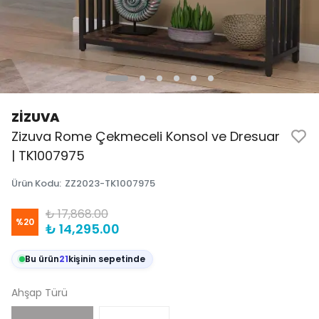
ZİZUVA
Zizuva Rome Çekmeceli Konsol ve Dresuar
| TK1007975
Ürün Kodu
:
ZZ2023-TK1007975
₺ 17,868.00
%
20
₺ 14,295.00
Bu ürün
21
kişinin sepetinde
Ahşap Türü