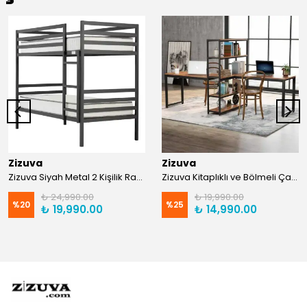
Zizuva
Zizuva
Zizuva Siyah Metal 2 Kişilik Ranza | TR0011-F
Zizuva Kitaplıklı ve Bölmeli Çalışma Masası | CM1021-F-Suntalam
₺ 24,990.00
₺ 19,990.00
%
20
%
25
₺ 19,990.00
₺ 14,990.00