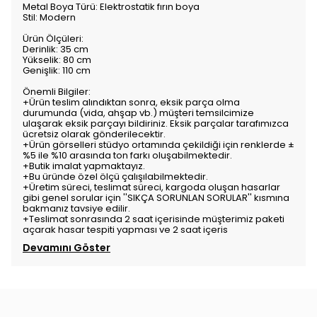
Metal Boya Türü: Elektrostatik fırın boya
Stil: Modern
Ürün Ölçüleri:
Derinlik: 35 cm
Yükselik: 80 cm
Genişlik: 110 cm
Önemli Bilgiler:
+Ürün teslim alındıktan sonra, eksik parça olma
durumunda (vida, ahşap vb.) müşteri temsilcimize
ulaşarak eksik parçayı bildiriniz. Eksik parçalar tarafımızca
ücretsiz olarak gönderilecektir.
+Ürün görselleri stüdyo ortamında çekildiği için renklerde ±
%5 ile %10 arasında ton farkı oluşabilmektedir.
+Butik imalat yapmaktayız.
+Bu üründe özel ölçü çalışılabilmektedir.
+Üretim süreci, teslimat süreci, kargoda oluşan hasarlar
gibi genel sorular için ''SIKÇA SORUNLAN SORULAR'' kısmına
bakmanız tavsiye edilir.
+Teslimat sonrasında 2 saat içerisinde müşterimiz paketi
açarak hasar tespiti yapması ve 2 saat içeris
Devamını Göster