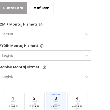
Sunta Lam
Mdf Lam
İZMİR Montaj Hizmeti
Seçiniz
AYDIN Montaj Hizmeti
Seçiniz
Manisa Montaj Hizmeti
Seçiniz
En Popüler
1
2
3
4
taksit
taksit
taksit
taksit
aylık
aylık
aylık
aylık
14.408 TL
7.204 TL
4.803 TL
4.024 TL
toplam
toplam
toplam
toplam