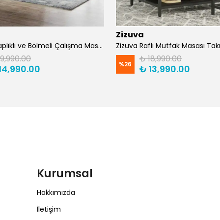
Zizuva
Zizuva Kitaplıklı ve Bölmeli Çalışma Masası | CM1021-F-Suntalam
19,990.00
₺ 18,990.00
%
26
14,990.00
₺ 13,990.00
Kurumsal
Hakkımızda
İletişim