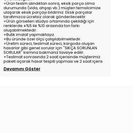
+Ürün teslim alındıktan sonra, eksik parça olma
durumunda (vida, ahşap vb.) müşteri temsilcimize
ulaşarak eksik parçayı bildiriniz. Eksik parçalar
tarafımızca ücretsiz olarak gönderilecektir.
+Ürün görselleri stüdyo ortamında çekildiği için
renklerde ±%5 ile %10 arasında ton farkı
oluşabilmektedir.
+Butik imalat yapmaktayız.
+Bu üründe özel ölçü çalışılabilmektedir.
+Üretim süreci, teslimat süreci, kargoda oluşan
hasarlar gibi genel sorular için ''SIKÇA SORUNLAN
SORULAR'' kısmına bakmanız tavsiye edilir.
+Teslimat sonrasında 2 saat içerisinde müşterimiz
paketi açarak hasar tespiti yapması ve 2 saat içeris
Devamını Göster