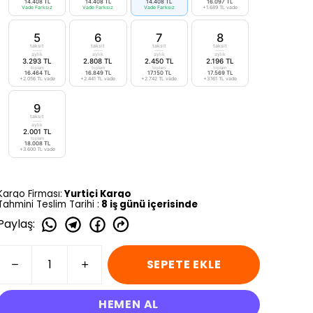
14.408 TL
14.408 TL
14.408 TL
16.097 TL
Vade Farksız
Vade Farksız
Vade Farksız
+1.689 TL vade
5
6
7
8
taksit
taksit
taksit
taksit
aylık
aylık
aylık
aylık
3.293 TL
2.808 TL
2.450 TL
2.196 TL
toplam
toplam
toplam
toplam
16.464 TL
16.849 TL
17.150 TL
17.569 TL
+2.056 TL vade
+2.441 TL vade
+2.742 TL vade
+3.161 TL vade
9
taksit
aylık
2.001 TL
toplam
18.008 TL
+3.600 TL vade
Kargo Firması:
Yurtiçi Kargo
Tahmini Teslim Tarihi :
8 iş günü içerisinde
Paylaş
:
SEPETE EKLE
HEMEN AL