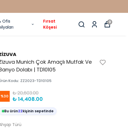
& Ofis
Fırsat
0
ilyaları
Köşesi
ZİZUVA
Zizuva Munich Çok Amaçlı Mutfak Ve
Banyo Dolabı | TD10105
Ürün Kodu
:
ZZ2023-TD10105
₺ 20,603.00
%
30
₺ 14,408.00
Bu ürün
22
kişinin sepetinde
Ahşap Türü