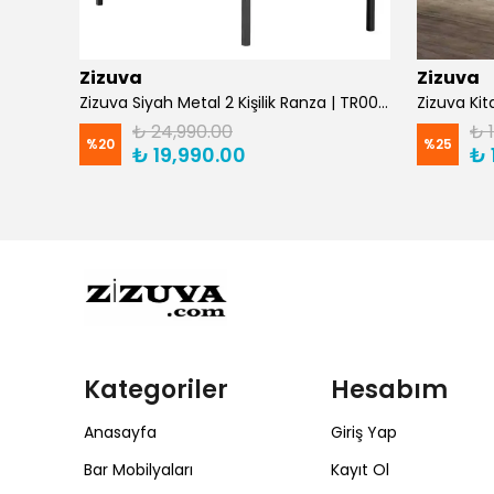
Zizuva
Zizuva
Zizuva Gaming ve Çalışma Masası TM1029/F -Suntalam
Zizuva Siyah Metal 2 Kişilik Ranza | TR0011-F
₺ 24,990.00
₺ 
%
20
%
25
₺ 19,990.00
₺ 
Kategoriler
Hesabım
Anasayfa
Giriş Yap
Bar Mobilyaları
Kayıt Ol