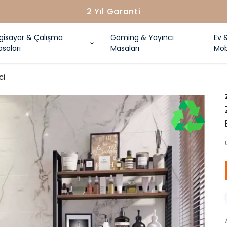
2 Yıl Garanti
lgisayar & Çalışma
Gaming & Yayıncı
Ev 
saları
Masaları
Mob
ci