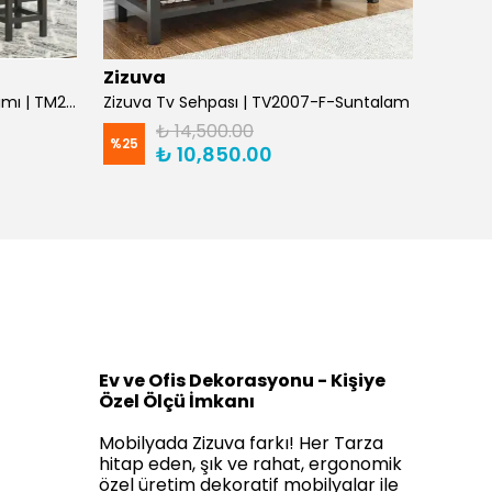
Zizuva
Zizuv
Zizuva Raflı Mutfak Masası Takımı | TM204985-F-Suntalam
Zizuva Tv Sehpası | TV2007-F-Suntalam
₺ 14,500.00
%
25
%
25
₺ 10,850.00
Ev ve Ofis Dekorasyonu - Kişiye
Özel Ölçü İmkanı
Mobilyada Zizuva farkı! Her Tarza
hitap eden, şık ve rahat, ergonomik
özel üretim dekoratif mobilyalar ile