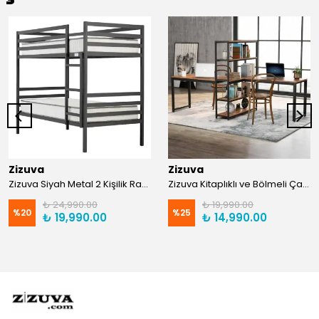
Zizuva
Zizuva
Zizuva Siyah Metal 2 Kişilik Ranza | TR0011-F
Zizuva Kitaplıklı ve Bölmeli Çalışma Masası | CM1021-F-Suntalam
₺ 24,990.00
₺ 19,990.00
%
20
%
25
₺ 19,990.00
₺ 14,990.00