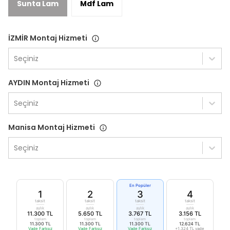
Sunta Lam
Mdf Lam
İZMİR Montaj Hizmeti
Seçiniz
AYDIN Montaj Hizmeti
Seçiniz
Manisa Montaj Hizmeti
Seçiniz
En Popüler
1
2
3
4
taksit
taksit
taksit
taksit
aylık
aylık
aylık
aylık
11.300 TL
5.650 TL
3.767 TL
3.156 TL
toplam
toplam
toplam
toplam
11.300 TL
11.300 TL
11.300 TL
12.624 TL
Vade Farksız
Vade Farksız
Vade Farksız
+1.324 TL vade