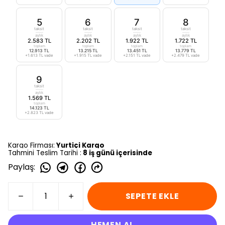
5
6
7
8
taksit
taksit
taksit
taksit
aylık
aylık
aylık
aylık
2.583 TL
2.202 TL
1.922 TL
1.722 TL
toplam
toplam
toplam
toplam
12.913 TL
13.215 TL
13.451 TL
13.779 TL
+1.613 TL vade
+1.915 TL vade
+2.151 TL vade
+2.479 TL vade
9
taksit
aylık
1.569 TL
toplam
14.123 TL
+2.823 TL vade
Kargo Firması:
Yurtiçi Kargo
Tahmini Teslim Tarihi :
8 iş günü içerisinde
Paylaş
:
SEPETE EKLE
HEMEN AL