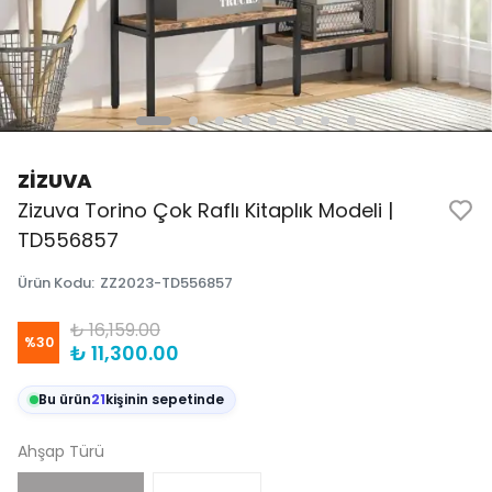
ZİZUVA
Zizuva Torino Çok Raflı Kitaplık Modeli |
TD556857
Ürün Kodu
:
ZZ2023-TD556857
₺ 16,159.00
%
30
₺ 11,300.00
Bu ürün
21
kişinin sepetinde
Ahşap Türü