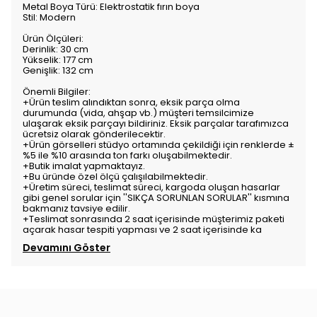
Metal Boya Türü: Elektrostatik fırın boya
Stil: Modern
Ürün Ölçüleri:
Derinlik: 30 cm
Yükselik: 177 cm
Genişlik: 132 cm
Önemli Bilgiler:
+Ürün teslim alındıktan sonra, eksik parça olma
durumunda (vida, ahşap vb.) müşteri temsilcimize
ulaşarak eksik parçayı bildiriniz. Eksik parçalar tarafımızca
ücretsiz olarak gönderilecektir.
+Ürün görselleri stüdyo ortamında çekildiği için renklerde ±
%5 ile %10 arasında ton farkı oluşabilmektedir.
+Butik imalat yapmaktayız.
+Bu üründe özel ölçü çalışılabilmektedir.
+Üretim süreci, teslimat süreci, kargoda oluşan hasarlar
gibi genel sorular için ''SIKÇA SORUNLAN SORULAR'' kısmına
bakmanız tavsiye edilir.
+Teslimat sonrasında 2 saat içerisinde müşterimiz paketi
açarak hasar tespiti yapması ve 2 saat içerisinde ka
Devamını Göster