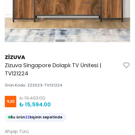
ZİZUVA
Zizuva Singapore Dolaplı TV Ünitesi |
TV121224
Ürün Kodu
:
ZZ2023-TV121224
₺ 19,493.00
%
20
₺ 15,594.00
Bu ürün
22
kişinin sepetinde
Ahşap Türü