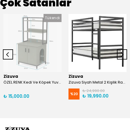
Çok Satanlar
Tükendi
Zizuva
Zizuva
ÖZEL RENK Kedi Ve Köpek Yuva Sistemli Dolap/ MDF
Zizuva Siyah Metal 2 Kişilik Ranza | TR0011-F
₺ 24,990.00
%
20
₺ 19,990.00
₺ 15,000.00