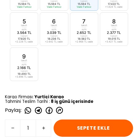
toplam
toplam
toplam
toplam
15.594 TL
15.594 TL
15.594 TL
17.422 TL
Vade Farksız
Vade Farksız
Vade Farksız
+1.828 TL vade
5
6
7
8
taksit
taksit
taksit
taksit
aylık
aylık
aylık
aylık
3.564 TL
3.039 TL
2.652 TL
2.377 TL
toplam
toplam
toplam
toplam
17.820 TL
18.236 TL
18.562 TL
19.015 TL
+2.226 TL vade
+2.642 TL vade
+2.968 TL vade
+3.421 TL vade
9
taksit
aylık
2.166 TL
toplam
19.490 TL
+3.896 TL vade
Kargo Firması:
Yurtiçi Kargo
Tahmini Teslim Tarihi :
8 iş günü içerisinde
Paylaş
:
SEPETE EKLE