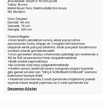
Ana İskelet: 20x20 0.70 mm profil
Tabla: 18 mm
Metal Boya Türü: Elektrostatik fırın boya
Stil: Modern
Ürün Ölçüleri:
Derinlik: 40 cm
Yükselik: 70 cm
Genişlik: 200 cm
Önemli Bilgiler:
+Ürün teslim alındıktan sonra, eksik parça olma
durumunda (vida, ahşap vb.) müşteri temsilcimize
ulaşarak eksik parçayı bildiriniz. Eksik parçalar tarafımızca
ücretsiz olarak gönderilecektir.
+Ürün görselleri stüdyo ortamında çekildiği için renklerde ±
%5 ile %10 arasında ton farkı oluşabilmektedir.
+Butik imalat yapmaktayız.
+Bu üründe özel ölçü çalışılabilmektedir.
+Üretim süreci, teslimat süreci, kargoda oluşan hasarlar
gibi genel sorular için ''SIKÇA SORUNLAN SORULAR'' kısmına
bakmanız tavsiye edilir.
+Teslimat sonrasında 2 saat içerisinde müşterimiz paketi
açarak hasar tespiti yapması ve 2 saat içerisinde kar
Devamını Göster