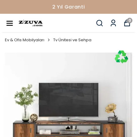
2 Yıl Garanti
0
Ev & Ofis Mobilyaları
Tv Ünitesi ve Sehpa