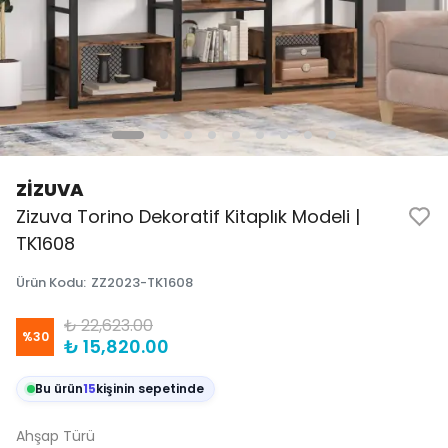
ZİZUVA
Zizuva Torino Dekoratif Kitaplık Modeli |
TK1608
Ürün Kodu
:
ZZ2023-TK1608
₺ 22,623.00
%
30
₺ 15,820.00
Bu ürün
15
kişinin sepetinde
Ahşap Türü