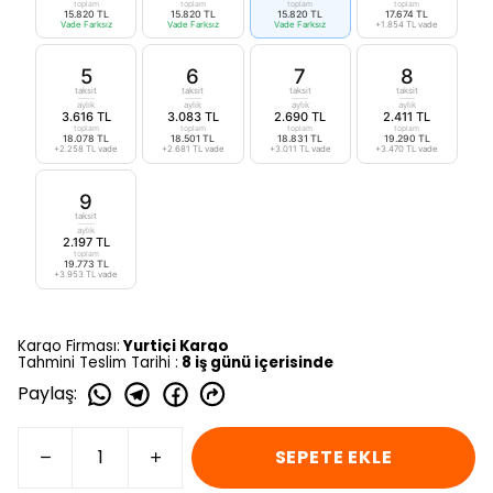
toplam
toplam
toplam
toplam
15.820 TL
15.820 TL
15.820 TL
17.674 TL
Vade Farksız
Vade Farksız
Vade Farksız
+1.854 TL vade
5
6
7
8
taksit
taksit
taksit
taksit
aylık
aylık
aylık
aylık
3.616 TL
3.083 TL
2.690 TL
2.411 TL
toplam
toplam
toplam
toplam
18.078 TL
18.501 TL
18.831 TL
19.290 TL
+2.258 TL vade
+2.681 TL vade
+3.011 TL vade
+3.470 TL vade
9
taksit
aylık
2.197 TL
toplam
19.773 TL
+3.953 TL vade
Kargo Firması:
Yurtiçi Kargo
Tahmini Teslim Tarihi :
8 iş günü içerisinde
Paylaş
:
SEPETE EKLE