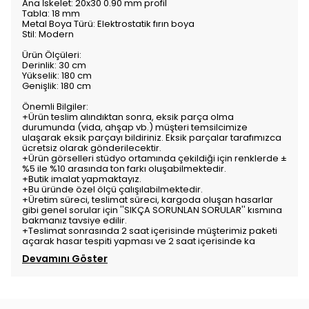
Ana İskelet: 20x30 0.90 mm profil
Tabla: 18 mm
Metal Boya Türü: Elektrostatik fırın boya
Stil: Modern
Ürün Ölçüleri:
Derinlik: 30 cm
Yükselik: 180 cm
Genişlik: 180 cm
Önemli Bilgiler:
+Ürün teslim alındıktan sonra, eksik parça olma
durumunda (vida, ahşap vb.) müşteri temsilcimize
ulaşarak eksik parçayı bildiriniz. Eksik parçalar tarafımızca
ücretsiz olarak gönderilecektir.
+Ürün görselleri stüdyo ortamında çekildiği için renklerde ±
%5 ile %10 arasında ton farkı oluşabilmektedir.
+Butik imalat yapmaktayız.
+Bu üründe özel ölçü çalışılabilmektedir.
+Üretim süreci, teslimat süreci, kargoda oluşan hasarlar
gibi genel sorular için ''SIKÇA SORUNLAN SORULAR'' kısmına
bakmanız tavsiye edilir.
+Teslimat sonrasında 2 saat içerisinde müşterimiz paketi
açarak hasar tespiti yapması ve 2 saat içerisinde ka
Devamını Göster