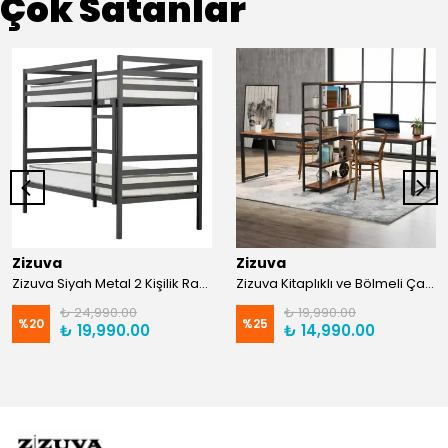
Çok Satanlar
Zizuva
Zizuva
Zizuva Siyah Metal 2 Kişilik Ranza | TR0011-F
Zizuva Kitaplıklı ve Bölmeli Çalışma Masası | CM1021-F-Suntalam
₺ 24,990.00
₺ 19,990.00
%
20
%
25
₺ 19,990.00
₺ 14,990.00