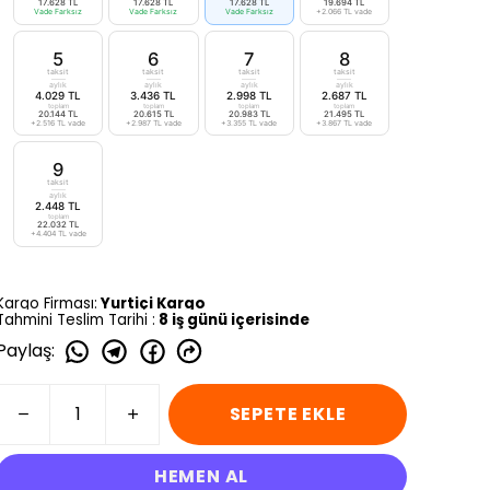
17.628 TL
17.628 TL
17.628 TL
19.694 TL
Vade Farksız
Vade Farksız
Vade Farksız
+2.066 TL vade
5
6
7
8
taksit
taksit
taksit
taksit
aylık
aylık
aylık
aylık
4.029 TL
3.436 TL
2.998 TL
2.687 TL
toplam
toplam
toplam
toplam
20.144 TL
20.615 TL
20.983 TL
21.495 TL
+2.516 TL vade
+2.987 TL vade
+3.355 TL vade
+3.867 TL vade
9
taksit
aylık
2.448 TL
toplam
22.032 TL
+4.404 TL vade
Kargo Firması:
Yurtiçi Kargo
Tahmini Teslim Tarihi :
8 iş günü içerisinde
Paylaş
:
SEPETE EKLE
HEMEN AL