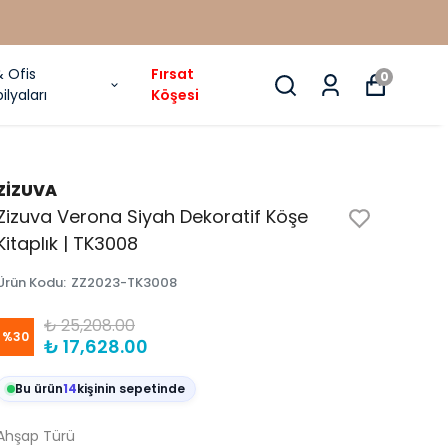
& Ofis
Fırsat
0
ilyaları
Köşesi
ZİZUVA
Zizuva Verona Siyah Dekoratif Köşe
Kitaplık | TK3008
Ürün Kodu
:
ZZ2023-TK3008
₺ 25,208.00
%
30
₺ 17,628.00
Bu ürün
14
kişinin sepetinde
Ahşap Türü