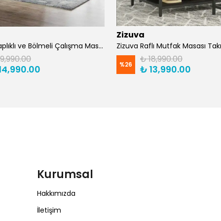
Zizuva
Zizuva Kitaplıklı ve Bölmeli Çalışma Masası | CM1021-F-Suntalam
19,990.00
₺ 18,990.00
%
26
14,990.00
₺ 13,990.00
Kurumsal
Hakkımızda
İletişim