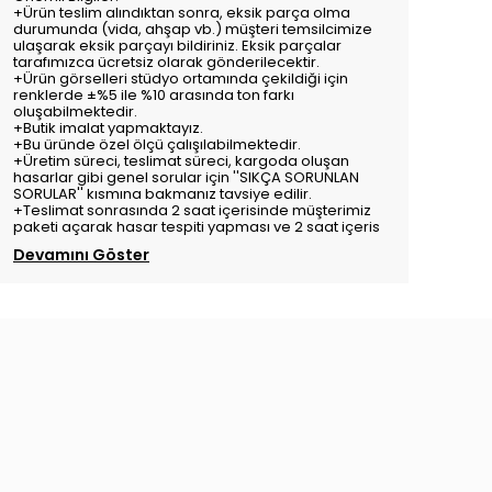
+Ürün teslim alındıktan sonra, eksik parça olma
durumunda (vida, ahşap vb.) müşteri temsilcimize
ulaşarak eksik parçayı bildiriniz. Eksik parçalar
tarafımızca ücretsiz olarak gönderilecektir.
+Ürün görselleri stüdyo ortamında çekildiği için
renklerde ±%5 ile %10 arasında ton farkı
oluşabilmektedir.
+Butik imalat yapmaktayız.
+Bu üründe özel ölçü çalışılabilmektedir.
+Üretim süreci, teslimat süreci, kargoda oluşan
hasarlar gibi genel sorular için ''SIKÇA SORUNLAN
SORULAR'' kısmına bakmanız tavsiye edilir.
+Teslimat sonrasında 2 saat içerisinde müşterimiz
paketi açarak hasar tespiti yapması ve 2 saat içeris
Devamını Göster