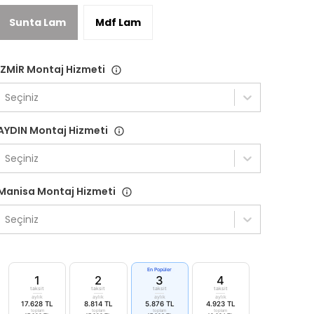
Sunta Lam
Mdf Lam
İZMİR Montaj Hizmeti
Seçiniz
AYDIN Montaj Hizmeti
Seçiniz
Manisa Montaj Hizmeti
Seçiniz
En Popüler
1
2
3
4
taksit
taksit
taksit
taksit
aylık
aylık
aylık
aylık
17.628 TL
8.814 TL
5.876 TL
4.923 TL
toplam
toplam
toplam
toplam