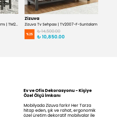
Zizuva
Zizuv
Zizuva Raflı Mutfak Masası Takımı | TM204985-F-Suntalam
Zizuva Tv Sehpası | TV2007-F-Suntalam
₺ 14,500.00
%
25
%
25
₺ 10,850.00
Ev ve Ofis Dekorasyonu - Kişiye
Özel Ölçü İmkanı
Mobilyada Zizuva farkı! Her Tarza
hitap eden, şık ve rahat, ergonomik
özel üretim dekoratif mobilyalar ile