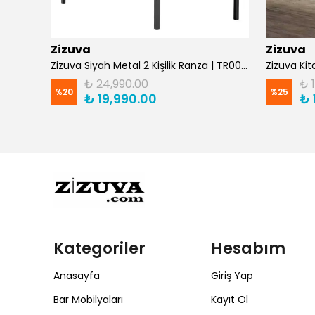
Zizuva
Zizuva
Zizuva Gaming ve Çalışma Masası TM1029/F -Suntalam
Zizuva Siyah Metal 2 Kişilik Ranza | TR0011-F
₺ 24,990.00
₺ 
%
20
%
25
₺ 19,990.00
₺ 
Kategoriler
Hesabım
Anasayfa
Giriş Yap
Bar Mobilyaları
Kayıt Ol