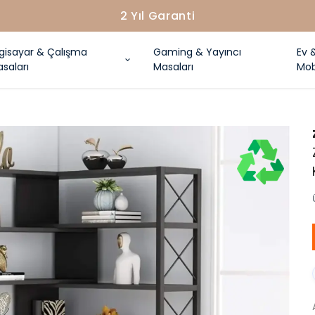
2 Yıl Garanti
lgisayar & Çalışma
Gaming & Yayıncı
Ev 
saları
Masaları
Mob