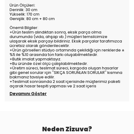
Ürün Ölçüleri:
Derinlik: 30 cm
Yükselik: 170 cm
Genişlik: 80 cm + 80 cm
Önemli Bilgiler:
+Ürün teslim alındıktan sonra, eksik parça olma
durumunda (vida, ahşap vb.) müşteri temsilcimize
ulaşarak eksik parçayı bildiriniz. Eksik parçalar tarafımızca
ücretsiz olarak gönderilecektir.
+Ürün görselleri stüdyo ortamında çekildiği için renklerde ±
%5 ile %10 arasında ton farkı oluşabilmektedir.
+Butik imalat yapmaktayız.
+Bu üründe özel ölçü çalışılabilmektedir.
+Üretim süreci, teslimat süreci, kargoda oluşan hasarlar
gibi genel sorular için ''SIKÇA SORUNLAN SORULAR'' kısmına
bakmanız tavsiye edilir.
+Teslimat sonrasında 2 saat içerisinde müşterimiz paketi
açarak hasar tespiti yapması ve 2 saat içeris
Devamını Göster
Neden Zizuva?