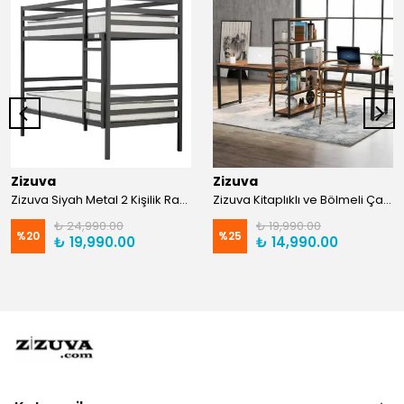
Zizuva
Zizuva
Zizuva Siyah Metal 2 Kişilik Ranza | TR0011-F
Zizuva Kitaplıklı ve Bölmeli Çalışma Masası | CM1021-F-Suntalam
₺ 24,990.00
₺ 19,990.00
%
20
%
25
₺ 19,990.00
₺ 14,990.00