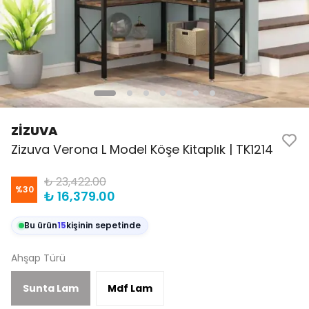
ZİZUVA
Zizuva Verona L Model Köşe Kitaplık | TK1214
₺ 23,422.00
%
30
₺ 16,379.00
Bu ürün
15
kişinin sepetinde
Ahşap Türü
Sunta Lam
Mdf Lam