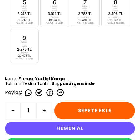
5
6
7
8
taksit
taksit
taksit
taksit
aylık
aylık
aylık
aylık
3.743 TL
3.192 TL
2.785 TL
2.496 TL
toplam
toplam
toplam
toplam
18.717 TL
19.154 TL
19.496 TL
19.972 TL
+2.338 TL vade
+2.775 TL vade
+3.117 TL vade
+3.593 TL vade
9
taksit
aylık
2.275 TL
toplam
20.471 TL
+4.092 TL vade
Kargo Firması:
Yurtiçi Kargo
Tahmini Teslim Tarihi :
8 iş günü içerisinde
Paylaş
:
SEPETE EKLE
HEMEN AL