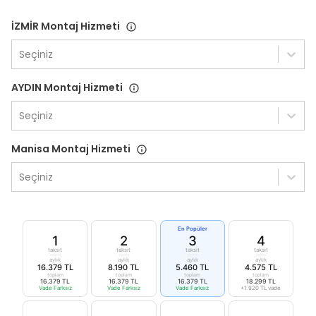
İZMİR Montaj Hizmeti
Seçiniz
AYDIN Montaj Hizmeti
Seçiniz
Manisa Montaj Hizmeti
Seçiniz
En Popüler
1
2
3
4
taksit
taksit
taksit
taksit
aylık
aylık
aylık
aylık
16.379 TL
8.190 TL
5.460 TL
4.575 TL
toplam
toplam
toplam
toplam
16.379 TL
16.379 TL
16.379 TL
18.299 TL
Vade Farksız
Vade Farksız
Vade Farksız
+1.920 TL vade