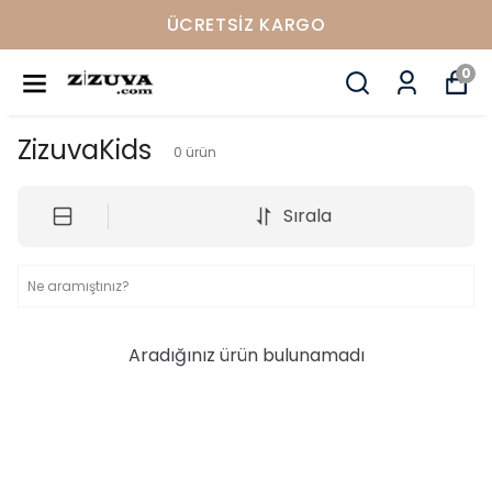
ÜCRETSIZ KARGO
0
ZizuvaKids
0
ürün
Sırala
Aradığınız ürün bulunamadı