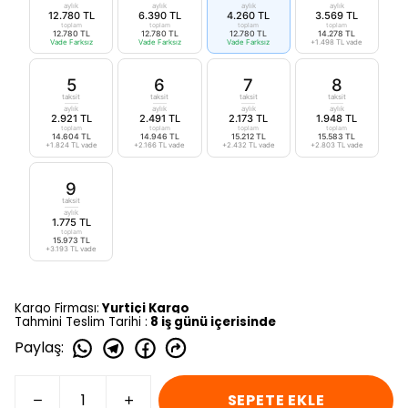
aylık
aylık
aylık
aylık
12.780 TL
6.390 TL
4.260 TL
3.569 TL
toplam
toplam
toplam
toplam
12.780 TL
12.780 TL
12.780 TL
14.278 TL
Vade Farksız
Vade Farksız
Vade Farksız
+1.498 TL vade
5
6
7
8
taksit
taksit
taksit
taksit
aylık
aylık
aylık
aylık
2.921 TL
2.491 TL
2.173 TL
1.948 TL
toplam
toplam
toplam
toplam
14.604 TL
14.946 TL
15.212 TL
15.583 TL
+1.824 TL vade
+2.166 TL vade
+2.432 TL vade
+2.803 TL vade
9
taksit
aylık
1.775 TL
toplam
15.973 TL
+3.193 TL vade
Kargo Firması:
Yurtiçi Kargo
Tahmini Teslim Tarihi :
8 iş günü içerisinde
Paylaş
:
SEPETE EKLE