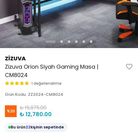
ZİZUVA
Zizuva Orion Siyah Gaming Masa |
CM8024
1 değerlendirme
Ürün Kodu
:
ZZ2024-CM8024
₺ 15,975.00
%
20
₺ 12,780.00
Bu ürün
22
kişinin sepetinde