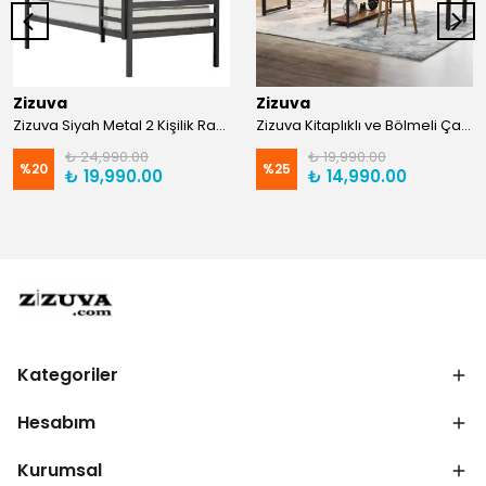
Zizuva
Zizuva
Zizuva Siyah Metal 2 Kişilik Ranza | TR0011-F
Zizuva Kitaplıklı ve Bölmeli Çalışma Masası | CM1021-F-Suntalam
₺ 24,990.00
₺ 19,990.00
%
20
%
25
₺ 19,990.00
₺ 14,990.00
Kategoriler
Hesabım
Kurumsal