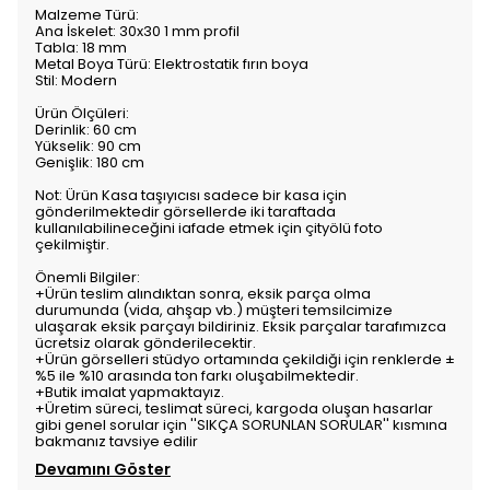
Malzeme Türü:
Ana İskelet: 30x30 1 mm profil
Tabla: 18 mm
Metal Boya Türü: Elektrostatik fırın boya
Stil: Modern
Ürün Ölçüleri:
Derinlik: 60 cm
Yükselik: 90 cm
Genişlik: 180 cm
Not: Ürün Kasa taşıyıcısı sadece bir kasa için
gönderilmektedir görsellerde iki taraftada
kullanılabilineceğini iafade etmek için çityölü foto
çekilmiştir.
Önemli Bilgiler:
+Ürün teslim alındıktan sonra, eksik parça olma
durumunda (vida, ahşap vb.) müşteri temsilcimize
ulaşarak eksik parçayı bildiriniz. Eksik parçalar tarafımızca
ücretsiz olarak gönderilecektir.
+Ürün görselleri stüdyo ortamında çekildiği için renklerde ±
%5 ile %10 arasında ton farkı oluşabilmektedir.
+Butik imalat yapmaktayız.
+Üretim süreci, teslimat süreci, kargoda oluşan hasarlar
gibi genel sorular için ''SIKÇA SORUNLAN SORULAR'' kısmına
bakmanız tavsiye edilir
Devamını Göster