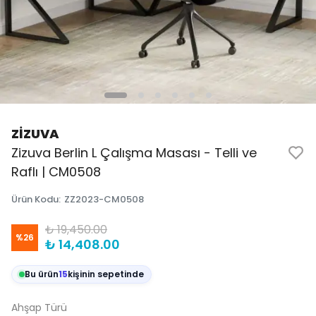
ZİZUVA
Zizuva Berlin L Çalışma Masası - Telli ve
Raflı | CM0508
Ürün Kodu
:
ZZ2023-CM0508
₺ 19,450.00
%
26
₺ 14,408.00
Bu ürün
15
kişinin sepetinde
Ahşap Türü