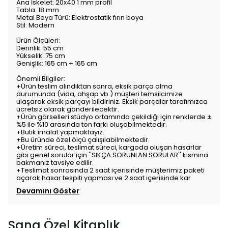
Ana İskelet: 20x40 1 mm profil
Tabla: 18 mm
Metal Boya Türü: Elektrostatik fırın boya
Stil: Modern
Ürün Ölçüleri:
Derinlik: 55 cm
Yükselik: 75 cm
Genişlik: 165 cm + 165 cm
Önemli Bilgiler:
+Ürün teslim alındıktan sonra, eksik parça olma
durumunda (vida, ahşap vb.) müşteri temsilcimize
ulaşarak eksik parçayı bildiriniz. Eksik parçalar tarafımızca
ücretsiz olarak gönderilecektir.
+Ürün görselleri stüdyo ortamında çekildiği için renklerde ±
%5 ile %10 arasında ton farkı oluşabilmektedir.
+Butik imalat yapmaktayız.
+Bu üründe özel ölçü çalışılabilmektedir.
+Üretim süreci, teslimat süreci, kargoda oluşan hasarlar
gibi genel sorular için ''SIKÇA SORUNLAN SORULAR'' kısmına
bakmanız tavsiye edilir.
+Teslimat sonrasında 2 saat içerisinde müşterimiz paketi
açarak hasar tespiti yapması ve 2 saat içerisinde kar
Devamını Göster
Sana Özel Kitaplık