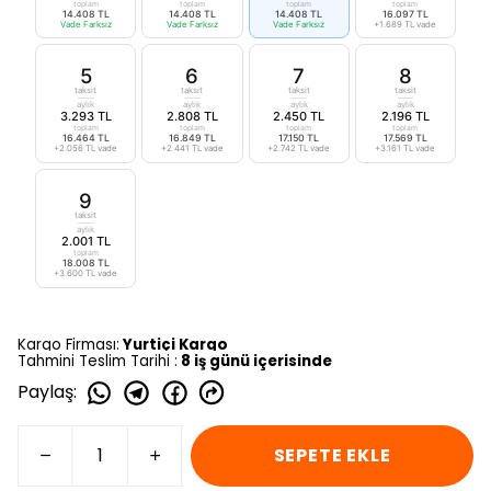
toplam
toplam
toplam
toplam
14.408 TL
14.408 TL
14.408 TL
16.097 TL
Vade Farksız
Vade Farksız
Vade Farksız
+1.689 TL vade
5
6
7
8
taksit
taksit
taksit
taksit
aylık
aylık
aylık
aylık
3.293 TL
2.808 TL
2.450 TL
2.196 TL
toplam
toplam
toplam
toplam
16.464 TL
16.849 TL
17.150 TL
17.569 TL
+2.056 TL vade
+2.441 TL vade
+2.742 TL vade
+3.161 TL vade
9
taksit
aylık
2.001 TL
toplam
18.008 TL
+3.600 TL vade
Kargo Firması:
Yurtiçi Kargo
Tahmini Teslim Tarihi :
8 iş günü içerisinde
Paylaş
:
SEPETE EKLE