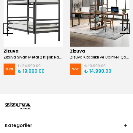
Zizuva
Zizuva
Zizuva Siyah Metal 2 Kişilik Ranza | TR0011-F
Zizuva Kitaplıklı ve Bölmeli Çalışma Masası | CM1021-F-Suntalam
₺ 24,990.00
₺ 19,990.00
%
20
%
25
₺ 19,990.00
₺ 14,990.00
Kategoriler