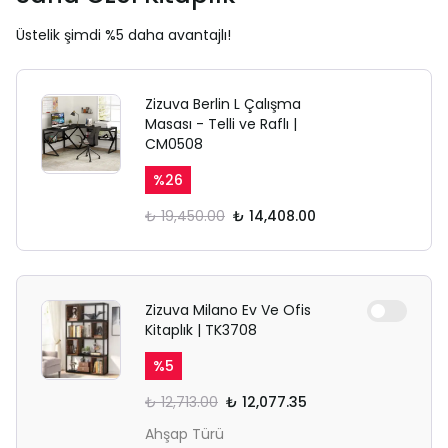
Üstelik şimdi %5 daha avantajlı!
Zizuva Berlin L Çalışma
Masası - Telli ve Raflı |
CM0508
%
26
₺ 19,450.00
₺ 14,408.00
Zizuva Milano Ev Ve Ofis
Kitaplık | TK3708
%
5
₺ 12,713.00
₺ 12,077.35
Ahşap Türü