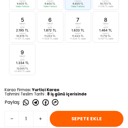
toplam
toplam
toplam
toplam
9.605 TL
9.605 TL
9.605 TL
10.731 TL
Vade Farksız
Vade Farksız
Vade Farksız
+1.126 TL vade
5
6
7
8
taksit
taksit
taksit
taksit
aylık
aylık
aylık
aylık
2.195 TL
1.872 TL
1.633 TL
1.464 TL
toplam
toplam
toplam
toplam
10.976 TL
11.233 TL
11.433 TL
11.712 TL
+1.371 TL vade
+1.628 TL vade
+1.828 TL vade
+2.107 TL vade
9
taksit
aylık
1.334 TL
toplam
12.005 TL
+2.400 TL vade
Kargo Firması:
Yurtiçi Kargo
Tahmini Teslim Tarihi :
8 iş günü içerisinde
Paylaş
:
SEPETE EKLE