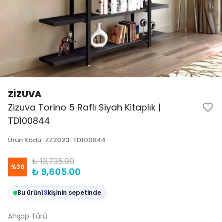
ZİZUVA
Zizuva Torino 5 Raflı Siyah Kitaplık |
TD100844
Ürün Kodu
:
ZZ2023-TD100844
₺ 13,735.00
%
30
₺ 9,605.00
Bu ürün
13
kişinin sepetinde
Ahşap Türü