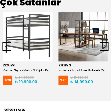
Çok Satanlar
Zizuva
Zizuva
Zizuva Siyah Metal 2 Kişilik Ranza | TR0011-F
Zizuva Kitaplıklı ve Bölmeli Çalışma Masası | CM1021-F-Suntalam
₺ 24,990.00
₺ 19,990.00
%
20
%
25
₺ 19,990.00
₺ 14,990.00