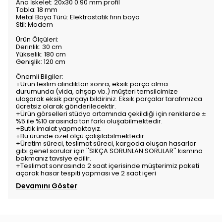
Ana İskelet: 20x30 0.90 mm profil
Tabla: 18 mm
Metal Boya Türü: Elektrostatik fırın boya
Stil: Modern
Ürün Ölçüleri:
Derinlik: 30 cm
Yükselik: 180 cm
Genişlik: 120 cm
Önemli Bilgiler:
+Ürün teslim alındıktan sonra, eksik parça olma
durumunda (vida, ahşap vb.) müşteri temsilcimize
ulaşarak eksik parçayı bildiriniz. Eksik parçalar tarafımızca
ücretsiz olarak gönderilecektir.
+Ürün görselleri stüdyo ortamında çekildiği için renklerde ±
%5 ile %10 arasında ton farkı oluşabilmektedir.
+Butik imalat yapmaktayız.
+Bu üründe özel ölçü çalışılabilmektedir.
+Üretim süreci, teslimat süreci, kargoda oluşan hasarlar
gibi genel sorular için ''SIKÇA SORUNLAN SORULAR'' kısmına
bakmanız tavsiye edilir.
+Teslimat sonrasında 2 saat içerisinde müşterimiz paketi
açarak hasar tespiti yapması ve 2 saat içeri
Devamını Göster