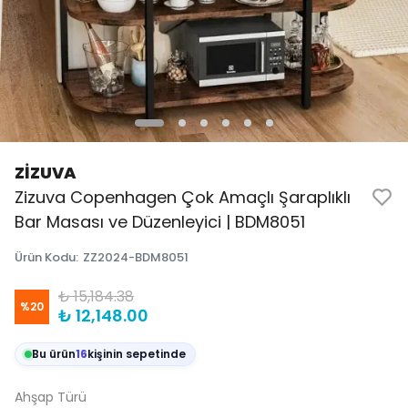
ZİZUVA
Zizuva Copenhagen Çok Amaçlı Şaraplıklı
Bar Masası ve Düzenleyici | BDM8051
Ürün Kodu
:
ZZ2024-BDM8051
₺ 15,184.38
%
20
₺ 12,148.00
Bu ürün
16
kişinin sepetinde
Ahşap Türü