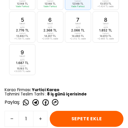
toplam
toplam
toplam
toplam
12.148 TL
12.148 TL
12.148 TL
13.572 TL
Vade Farksız
Vade Farksız
Vade Farksız
+1.424 TL vade
5
6
7
8
taksit
taksit
taksit
taksit
aylık
aylık
aylık
aylık
2.776 TL
2.368 TL
2.066 TL
1.852 TL
toplam
toplam
toplam
toplam
13.882 TL
14.207 TL
14.460 TL
14.813 TL
+1.734 TL vade
+2.059 TL vade
+2.312 TL vade
+2.665 TL vade
9
taksit
aylık
1.687 TL
toplam
15.183 TL
+3.035 TL vade
Kargo Firması:
Yurtiçi Kargo
Tahmini Teslim Tarihi :
8 iş günü içerisinde
Paylaş
:
SEPETE EKLE