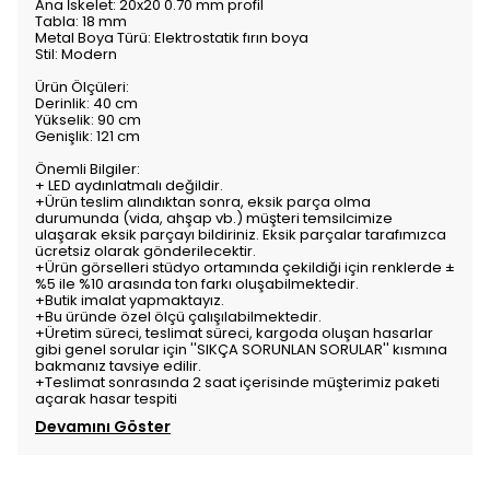
Ana İskelet: 20x20 0.70 mm profil
Tabla: 18 mm
Metal Boya Türü: Elektrostatik fırın boya
Stil: Modern
Ürün Ölçüleri:
Derinlik: 40 cm
Yükselik: 90 cm
Genişlik: 121 cm
Önemli Bilgiler:
+ LED aydınlatmalı değildir.
+Ürün teslim alındıktan sonra, eksik parça olma
durumunda (vida, ahşap vb.) müşteri temsilcimize
ulaşarak eksik parçayı bildiriniz. Eksik parçalar tarafımızca
ücretsiz olarak gönderilecektir.
+Ürün görselleri stüdyo ortamında çekildiği için renklerde ±
%5 ile %10 arasında ton farkı oluşabilmektedir.
+Butik imalat yapmaktayız.
+Bu üründe özel ölçü çalışılabilmektedir.
+Üretim süreci, teslimat süreci, kargoda oluşan hasarlar
gibi genel sorular için ''SIKÇA SORUNLAN SORULAR'' kısmına
bakmanız tavsiye edilir.
+Teslimat sonrasında 2 saat içerisinde müşterimiz paketi
açarak hasar tespiti
Devamını Göster