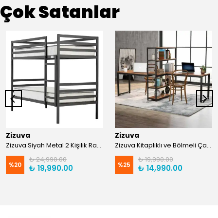
Çok Satanlar
Zizuva
Zizuva
Zizuva Siyah Metal 2 Kişilik Ranza | TR0011-F
Zizuva Kitaplıklı ve Bölmeli Çalışma Masası | CM1021-F-Suntalam
₺ 24,990.00
₺ 19,990.00
%
20
%
25
₺ 19,990.00
₺ 14,990.00