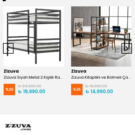
Zizuva
Zizuva
Zizuva Siyah Metal 2 Kişilik Ranza | TR0011-F
Zizuva Kitaplıklı ve Bölmeli Çalışma Masası | CM1021-F-Suntalam
₺ 24,990.00
₺ 19,990.00
%
20
%
25
₺ 19,990.00
₺ 14,990.00