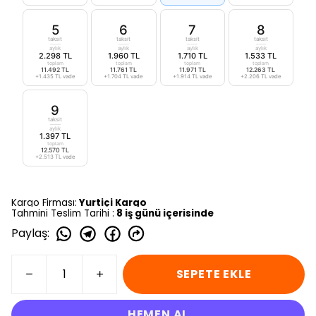
5
6
7
8
taksit
taksit
taksit
taksit
aylık
aylık
aylık
aylık
2.298 TL
1.960 TL
1.710 TL
1.533 TL
toplam
toplam
toplam
toplam
11.492 TL
11.761 TL
11.971 TL
12.263 TL
+1.435 TL vade
+1.704 TL vade
+1.914 TL vade
+2.206 TL vade
9
taksit
aylık
1.397 TL
toplam
12.570 TL
+2.513 TL vade
Kargo Firması:
Yurtiçi Kargo
Tahmini Teslim Tarihi :
8 iş günü içerisinde
Paylaş
:
SEPETE EKLE
HEMEN AL