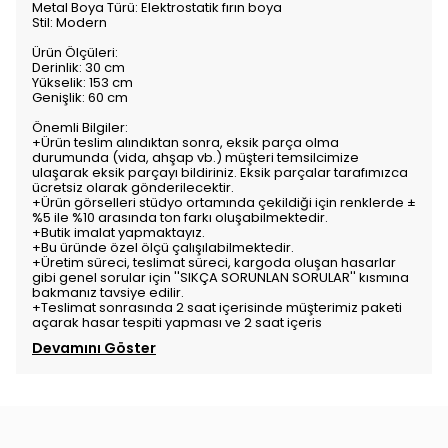
Metal Boya Türü: Elektrostatik fırın boya
Stil: Modern
Ürün Ölçüleri:
Derinlik: 30 cm
Yükselik: 153 cm
Genişlik: 60 cm
Önemli Bilgiler:
+Ürün teslim alındıktan sonra, eksik parça olma
durumunda (vida, ahşap vb.) müşteri temsilcimize
ulaşarak eksik parçayı bildiriniz. Eksik parçalar tarafımızca
ücretsiz olarak gönderilecektir.
+Ürün görselleri stüdyo ortamında çekildiği için renklerde ±
%5 ile %10 arasında ton farkı oluşabilmektedir.
+Butik imalat yapmaktayız.
+Bu üründe özel ölçü çalışılabilmektedir.
+Üretim süreci, teslimat süreci, kargoda oluşan hasarlar
gibi genel sorular için ''SIKÇA SORUNLAN SORULAR'' kısmına
bakmanız tavsiye edilir.
+Teslimat sonrasında 2 saat içerisinde müşterimiz paketi
açarak hasar tespiti yapması ve 2 saat içeris
Devamını Göster