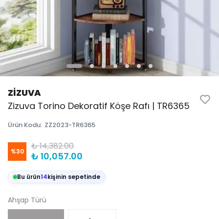
ZİZUVA
Zizuva Torino Dekoratif Köşe Rafı | TR6365
Ürün Kodu
:
ZZ2023-TR6365
₺ 14,382.00
%
30
₺ 10,057.00
Bu ürün
14
kişinin sepetinde
Ahşap Türü