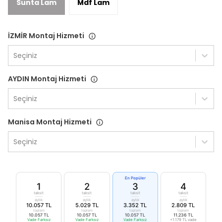
Sunta Lam
Mdf Lam
İZMİR Montaj Hizmeti
Seçiniz
AYDIN Montaj Hizmeti
Seçiniz
Manisa Montaj Hizmeti
Seçiniz
En Popüler
1
2
3
4
taksit
taksit
taksit
taksit
aylık
aylık
aylık
aylık
10.057 TL
5.029 TL
3.352 TL
2.809 TL
toplam
toplam
toplam
toplam
10.057 TL
10.057 TL
10.057 TL
11.236 TL
Vade Farksız
Vade Farksız
Vade Farksız
+1.179 TL vade