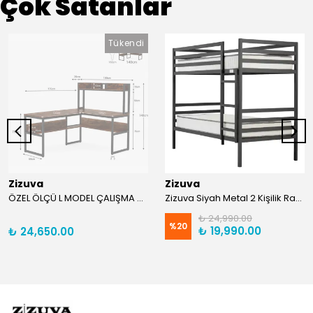
Çok Satanlar
Tükendi
Zizuva
Zizuva
ÖZEL ÖLÇÜ L MODEL ÇALIŞMA MASASI/ MDF
Zizuva Siyah Metal 2 Kişilik Ranza | TR0011-F
₺ 24,990.00
%
20
₺ 19,990.00
₺ 24,650.00