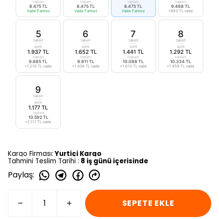
toplam
toplam
toplam
toplam
8.475 TL
8.475 TL
8.475 TL
9.468 TL
Vade Farksız
Vade Farksız
Vade Farksız
+993 TL vade
5
6
7
8
taksit
taksit
taksit
taksit
aylık
aylık
aylık
aylık
1.937 TL
1.652 TL
1.441 TL
1.292 TL
toplam
toplam
toplam
toplam
9.685 TL
9.911 TL
10.088 TL
10.334 TL
+1.210 TL vade
+1.436 TL vade
+1.613 TL vade
+1.859 TL vade
9
taksit
aylık
1.177 TL
toplam
10.592 TL
+2.117 TL vade
Kargo Firması:
Yurtiçi Kargo
Tahmini Teslim Tarihi :
8 iş günü içerisinde
Paylaş
:
SEPETE EKLE