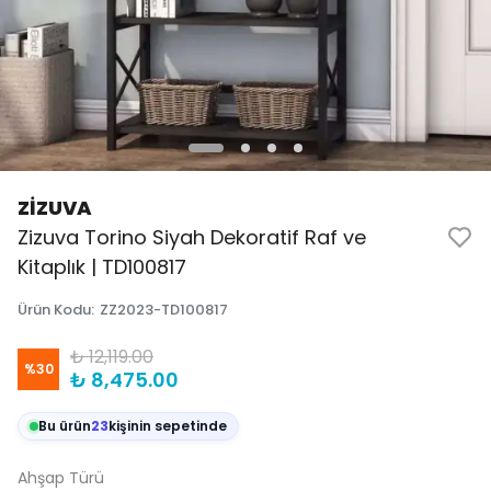
ZİZUVA
Zizuva Torino Siyah Dekoratif Raf ve
Kitaplık | TD100817
Ürün Kodu
:
ZZ2023-TD100817
₺ 12,119.00
%
30
₺ 8,475.00
Bu ürün
23
kişinin sepetinde
Ahşap Türü