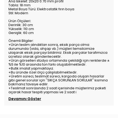
Ana İskelet: 20x20 0.70 mm profil
Tabla: 18 mm
Metal Boya Türü: Elektrostatik fırın boya
Stil: Modern
Ürün Ölçüleri:
Derinlik: 30 cm
Yükselik: 110 cm
Genişlik: 60 cm
Önemli Bilgiler:
+Ürün teslim alındıktan sonra, eksik parça olma
durumunda (vida, ahşap vb.) müşteri temsilcimize
ulaşarak eksik parçayı bildiriniz. Eksik parçalar tarafımızca
ücretsiz olarak gönderilecektir.
+Ürün görselleri stüdyo ortamında çekildiği için renklerde ±
%5 ile %10 arasında ton farkı oluşabilmektedir.
+Butik imalat yapmaktayız.
+Bu üründe özel ölçü çalışılabilmektedir.
+Üretim süreci, teslimat süreci, kargoda oluşan hasarlar
gibi genel sorular için ''SIKÇA SORUNLAN SORULAR'' kısmına
bakmanız tavsiye edilir.
+Teslimat sonrasında 2 saat içerisinde müşterimiz paketi
açarak hasar tespiti yapması ve 2 saat i
Devamını Göster