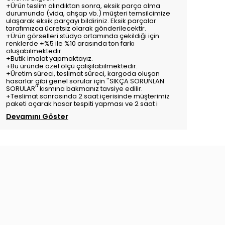
+Ürün teslim alındıktan sonra, eksik parça olma
durumunda (vida, ahşap vb.) müşteri temsilcimize
ulaşarak eksik parçayı bildiriniz. Eksik parçalar
tarafımızca ücretsiz olarak gönderilecektir.
+Ürün görselleri stüdyo ortamında çekildiği için
renklerde ±%5 ile %10 arasında ton farkı
oluşabilmektedir.
+Butik imalat yapmaktayız.
+Bu üründe özel ölçü çalışılabilmektedir.
+Üretim süreci, teslimat süreci, kargoda oluşan
hasarlar gibi genel sorular için ''SIKÇA SORUNLAN
SORULAR'' kısmına bakmanız tavsiye edilir.
+Teslimat sonrasında 2 saat içerisinde müşterimiz
paketi açarak hasar tespiti yapması ve 2 saat i
Devamını Göster