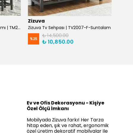
Zizuva
Zizuv
Zizuva Raflı Mutfak Masası Takımı | TM204985-F-Suntalam
Zizuva Tv Sehpası | TV2007-F-Suntalam
₺ 14,500.00
%
25
%
25
₺ 10,850.00
Ev ve Ofis Dekorasyonu - Kişiye
Özel Ölçü İmkanı
Mobilyada Zizuva farkı! Her Tarza
hitap eden, şık ve rahat, ergonomik
özel üretim dekoratif mobilyalar ile