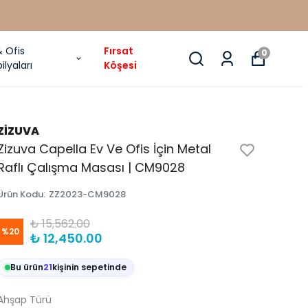
& Ofis
Fırsat
0
ilyaları
Köşesi
ZİZUVA
Zizuva Capella Ev Ve Ofis İçin Metal
Raflı Çalışma Masası | CM9028
Ürün Kodu
:
ZZ2023-CM9028
₺ 15,562.00
%
20
₺ 12,450.00
Bu ürün
21
kişinin sepetinde
Ahşap Türü