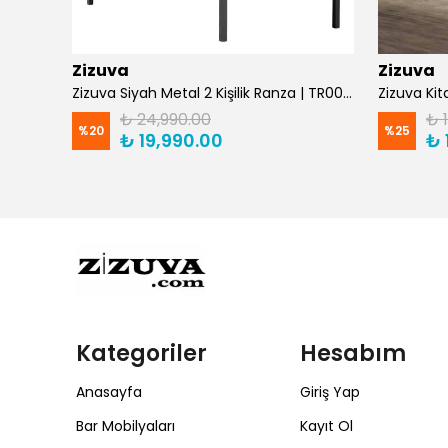
Zizuva
Zizuva
Zizuva Gaming ve Çalışma Masası TM1029/F -Suntalam
Zizuva Siyah Metal 2 Kişilik Ranza | TR0011-F
₺ 24,990.00
₺ 
%
20
%
25
₺ 19,990.00
₺ 
Kategoriler
Hesabım
Anasayfa
Giriş Yap
Bar Mobilyaları
Kayıt Ol