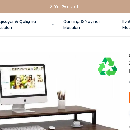
2 Yıl Garanti
lgisayar & Çalışma
Gaming & Yayıncı
Ev 
saları
Masaları
Mob