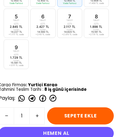
12.450 TL
12.450 TL
12.450 TL
13.909 TL
Vade Farksız
Vade Farksız
Vade Farksız
+1.459 TL vade
5
6
7
8
taksit
taksit
taksit
taksit
aylık
aylık
aylık
aylık
2.845 TL
2.427 TL
2.117 TL
1.898 TL
toplam
toplam
toplam
toplam
14.227 TL
14.560 TL
14.820 TL
15.181 TL
+1.777 TL vade
+2.110 TL vade
+2.370 TL vade
+2.731 TL vade
9
taksit
aylık
1.729 TL
toplam
15.561 TL
+3.111 TL vade
Kargo Firması:
Yurtiçi Kargo
Tahmini Teslim Tarihi :
8 iş günü içerisinde
Paylaş
:
SEPETE EKLE
HEMEN AL