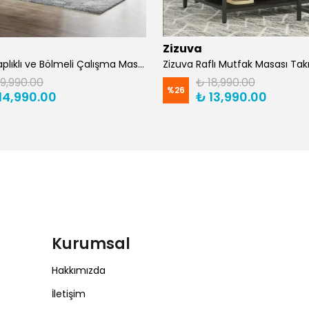
Zizuva
Zizuva Kitaplıklı ve Bölmeli Çalışma Masası | CM1021-F-Suntalam
19,990.00
₺ 18,990.00
%
26
14,990.00
₺ 13,990.00
Kurumsal
Hakkımızda
İletişim