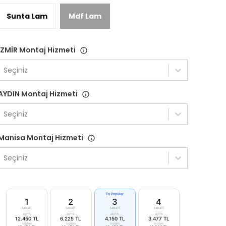
Sunta Lam
Mdf Lam
İZMİR Montaj Hizmeti
Seçiniz
AYDIN Montaj Hizmeti
Seçiniz
Manisa Montaj Hizmeti
Seçiniz
En Popüler
1
2
3
4
taksit
taksit
taksit
taksit
aylık
aylık
aylık
aylık
12.450 TL
6.225 TL
4.150 TL
3.477 TL
toplam
toplam
toplam
toplam