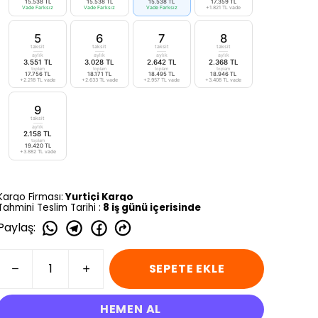
15.538 TL
15.538 TL
15.538 TL
17.359 TL
Vade Farksız
Vade Farksız
Vade Farksız
+1.821 TL vade
5
6
7
8
taksit
taksit
taksit
taksit
aylık
aylık
aylık
aylık
3.551 TL
3.028 TL
2.642 TL
2.368 TL
toplam
toplam
toplam
toplam
17.756 TL
18.171 TL
18.495 TL
18.946 TL
+2.218 TL vade
+2.633 TL vade
+2.957 TL vade
+3.408 TL vade
9
taksit
aylık
2.158 TL
toplam
19.420 TL
+3.882 TL vade
Kargo Firması:
Yurtiçi Kargo
Tahmini Teslim Tarihi :
8 iş günü içerisinde
Paylaş
:
SEPETE EKLE
HEMEN AL