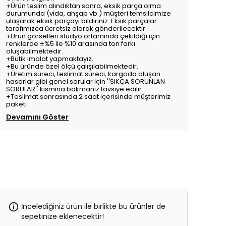
+Ürün teslim alındıktan sonra, eksik parça olma
durumunda (vida, ahşap vb.) müşteri temsilcimize
ulaşarak eksik parçayı bildiriniz. Eksik parçalar
tarafımızca ücretsiz olarak gönderilecektir.
+Ürün görselleri stüdyo ortamında çekildiği için
renklerde ±%5 ile %10 arasında ton farkı
oluşabilmektedir.
+Butik imalat yapmaktayız.
+Bu üründe özel ölçü çalışılabilmektedir.
+Üretim süreci, teslimat süreci, kargoda oluşan
hasarlar gibi genel sorular için ''SIKÇA SORUNLAN
SORULAR'' kısmına bakmanız tavsiye edilir.
+Teslimat sonrasında 2 saat içerisinde müşterimiz
paketi
Devamını Göster
İncelediğiniz ürün ile birlikte bu ürünler de
sepetinize eklenecektir!