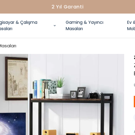
2 Yıl Garanti
lgisayar & Çalışma
Gaming & Yayıncı
Ev 
saları
Masaları
Mob
Masaları