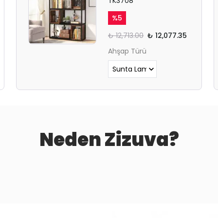
TK3708
%
5
₺ 12,713.00
₺ 12,077.35
Ahşap Türü
Neden Zizuva?