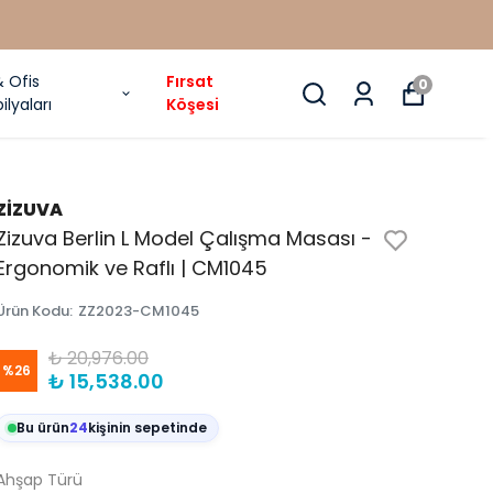
& Ofis
Fırsat
0
ilyaları
Köşesi
ZİZUVA
Zizuva Berlin L Model Çalışma Masası -
Ergonomik ve Raflı | CM1045
Ürün Kodu
:
ZZ2023-CM1045
₺ 20,976.00
%
26
₺ 15,538.00
Bu ürün
24
kişinin sepetinde
Ahşap Türü