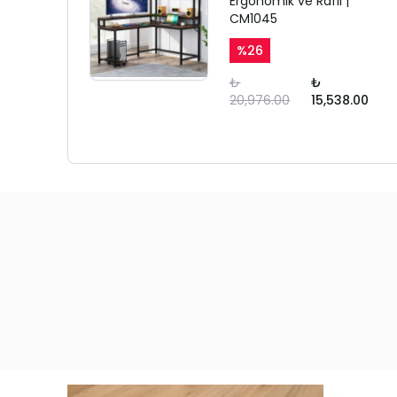
Ergonomik ve Raflı |
CM1045
%
26
₺
₺
20,976.00
15,538.00