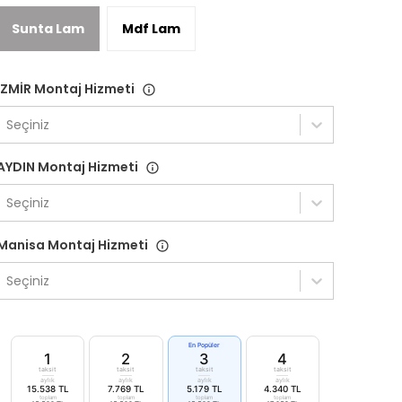
Sunta Lam
Mdf Lam
İZMİR Montaj Hizmeti
Seçiniz
AYDIN Montaj Hizmeti
Seçiniz
Manisa Montaj Hizmeti
Seçiniz
En Popüler
1
2
3
4
taksit
taksit
taksit
taksit
aylık
aylık
aylık
aylık
15.538 TL
7.769 TL
5.179 TL
4.340 TL
toplam
toplam
toplam
toplam