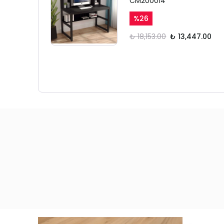
CM200014
%
26
₺ 18,153.00
₺ 13,447.00