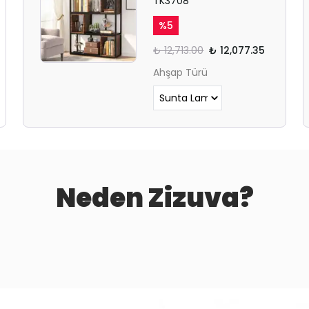
TK3708
%
5
₺ 12,713.00
₺ 12,077.35
Ahşap Türü
Neden Zizuva?