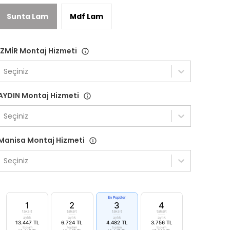
Sunta Lam
Mdf Lam
İZMİR Montaj Hizmeti
Seçiniz
AYDIN Montaj Hizmeti
Seçiniz
Manisa Montaj Hizmeti
Seçiniz
En Popüler
1
2
3
4
taksit
taksit
taksit
taksit
aylık
aylık
aylık
aylık
13.447 TL
6.724 TL
4.482 TL
3.756 TL
toplam
toplam
toplam
toplam