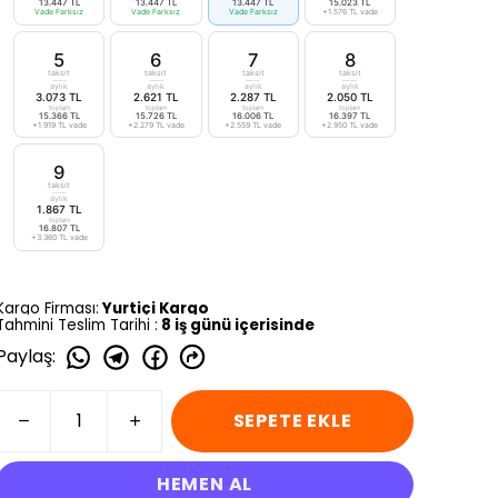
13.447 TL
13.447 TL
13.447 TL
15.023 TL
Vade Farksız
Vade Farksız
Vade Farksız
+1.576 TL vade
5
6
7
8
taksit
taksit
taksit
taksit
aylık
aylık
aylık
aylık
3.073 TL
2.621 TL
2.287 TL
2.050 TL
toplam
toplam
toplam
toplam
15.366 TL
15.726 TL
16.006 TL
16.397 TL
+1.919 TL vade
+2.279 TL vade
+2.559 TL vade
+2.950 TL vade
9
taksit
aylık
1.867 TL
toplam
16.807 TL
+3.360 TL vade
Kargo Firması:
Yurtiçi Kargo
Tahmini Teslim Tarihi :
8 iş günü içerisinde
Paylaş
:
SEPETE EKLE
HEMEN AL