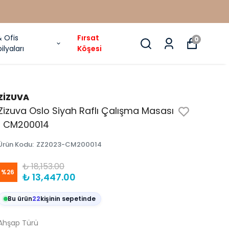
& Ofis
Fırsat
0
ilyaları
Köşesi
ZİZUVA
Zizuva Oslo Siyah Raflı Çalışma Masası
| CM200014
Ürün Kodu
:
ZZ2023-CM200014
₺ 18,153.00
%
26
₺ 13,447.00
Bu ürün
22
kişinin sepetinde
Ahşap Türü