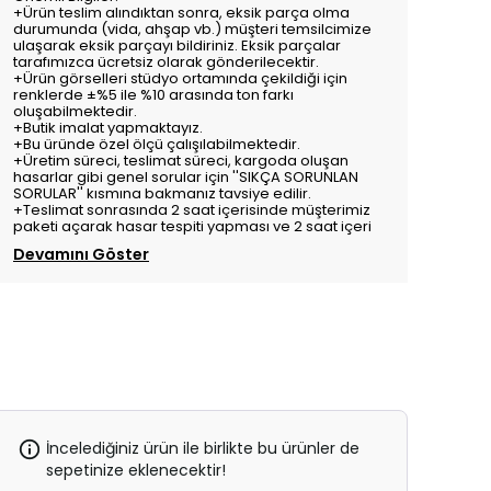
+Ürün teslim alındıktan sonra, eksik parça olma
durumunda (vida, ahşap vb.) müşteri temsilcimize
ulaşarak eksik parçayı bildiriniz. Eksik parçalar
tarafımızca ücretsiz olarak gönderilecektir.
+Ürün görselleri stüdyo ortamında çekildiği için
renklerde ±%5 ile %10 arasında ton farkı
oluşabilmektedir.
+Butik imalat yapmaktayız.
+Bu üründe özel ölçü çalışılabilmektedir.
+Üretim süreci, teslimat süreci, kargoda oluşan
hasarlar gibi genel sorular için ''SIKÇA SORUNLAN
SORULAR'' kısmına bakmanız tavsiye edilir.
+Teslimat sonrasında 2 saat içerisinde müşterimiz
paketi açarak hasar tespiti yapması ve 2 saat içeri
Devamını Göster
İncelediğiniz ürün ile birlikte bu ürünler de
sepetinize eklenecektir!