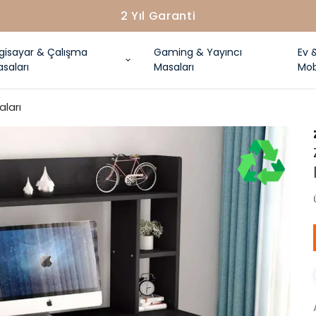
2 Yıl Garanti
lgisayar & Çalışma
Gaming & Yayıncı
Ev 
saları
Masaları
Mob
aları